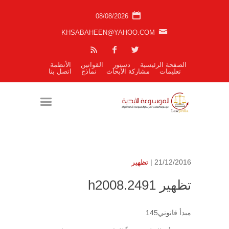
08/08/2026
KHSABAHEEN@YAHOO.COM
الصفحة الرئيسية
دستور
القوانين
الأنظمة
تعليمات
مشاركة الأبحاث
نماذج
اتصل بنا
21/12/2016 |
تظهير
تظهير h2008.2491
مبدأ قانوني145