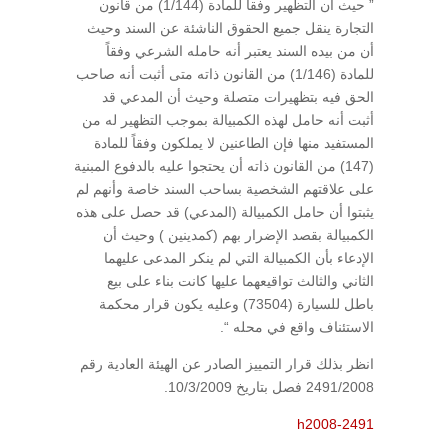
” حيث أن التظهير وفقاً للمادة (1/144) من قانون
التجارة ينقل جميع الحقوق الناشئة عن السند وحيث
أن من بيده السند يعتبر أنه حامله الشرعي وفقاً
للمادة (1/146) من القانون ذاته متى أثبت أنه صاحب
الحق فيه بتظهيرات متصلة وحيث أن المدعي قد
أثبت أنه حامل لهذه الكمبيالة بموجب التظهير له من
المستفيد منها فإن الطاعنين لا يملكون وفقاً للمادة
(147) من القانون ذاته أن يحتجوا عليه بالدفوع المبنية
على علاقتهم الشخصية بساحب السند خاصة وأنهم لم
يثبتوا أن حامل الكمبيالة (المدعي) قد حصل على هذه
الكمبيالة بقصد الإضرار بهم (كمدينين ) وحيث أن
الإدعاء بأن الكمبيالة التي لم ينكر المدعى عليهما
الثاني والثالث تواقيعهما عليها كانت بناء على بيع
باطل للسيارة (73504) وعليه يكون قرار محكمة
الاستئناف واقع في محله “.
انظر بذلك قرار التمييز الصادر عن الهيئة العادية رقم
2491/2008 فصل بتاريخ 10/3/2009.
h2008-2491