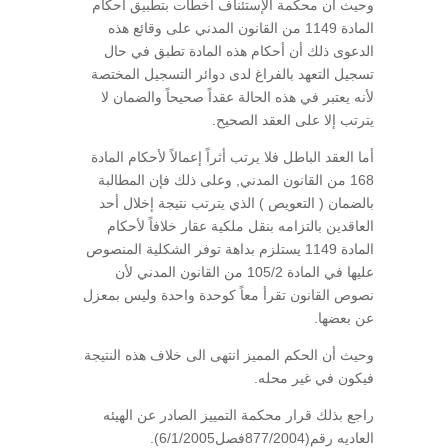
وحيث أن محكمة الإستئناف أخطأت بتطبيق أحكام
المادة 1149 من القانون المدني على وقائع هذه
الدعوى ذلك أن أحكام هذه المادة تطبق في حال
تسجيل التعهد بالفراغ لدى دوائر التسجيل المختصة
لأنه يعتبر في هذه الحالة عقداً صحيحاً والضمان لا
يترتب إلا على العقد الصحيح.
أما العقد الباطل فلا يرتب أثراً إعمالاً لأحكام المادة
168 من القانون المدني, وعلى ذلك فإن المطالبة
بالضمان ( التعويص ) الذي يترتب نتيجة إخلال أحد
العاقدين بالتزامه بنقل ملكية عقار خلافاً لأحكام
المادة 1149 يستلزم بداهة توفر الشكلية المنصوص
عليها في المادة 105/2 من القانون المدني لأن
نصوص القانون تقرأ معاً كوحدة واحدة وليس بمعزل
عن بعضها.
وحيث أن الحكم المميز انتهى الى خلاف هذه النتيجة
فيكون في غير محله.
راجع بذلك قرار محكمة التمييز الصادر عن الهيئه
العاديه رقم(877/2004فصل6/1/2005).