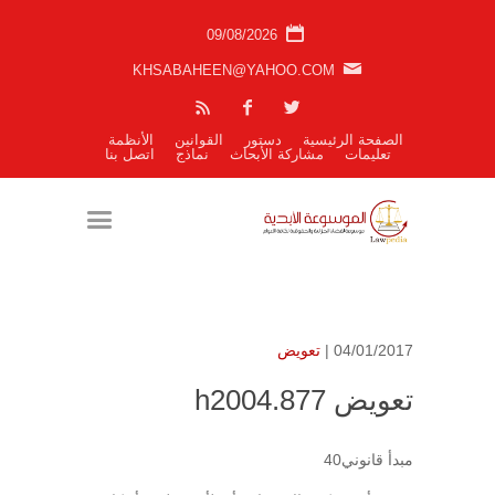
09/08/2026
KHSABAHEEN@YAHOO.COM
الصفحة الرئيسية
دستور
القوانين
الأنظمة
تعليمات
مشاركة الأبحاث
نماذج
اتصل بنا
04/01/2017 |
تعويض
تعويض h2004.877
مبدأ قانوني40