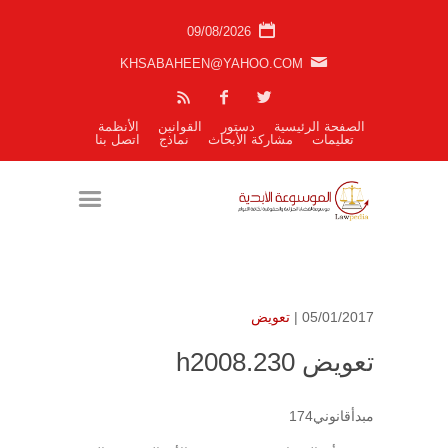
09/08/2026
KHSABAHEEN@YAHOO.COM
الصفحة الرئيسية
دستور
القوانين
الأنظمة
تعليمات
مشاركة الأبحاث
نماذج
اتصل بنا
05/01/2017 |
تعويض
تعويض h2008.230
مبدأقانوني174