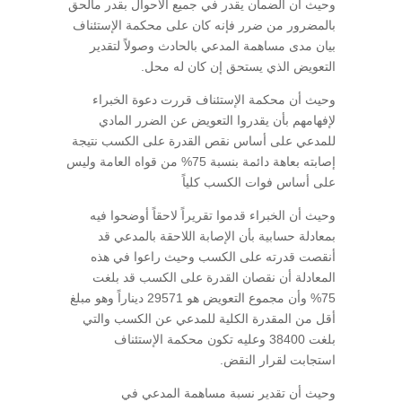
وحيث أن الضمان يقدر في جميع الأحوال بقدر مالحق
بالمضرور من ضرر فإنه كان على محكمة الإستئناف
بيان مدى مساهمة المدعي بالحادث وصولاً لتقدير
التعويض الذي يستحق إن كان له محل.
وحيث أن محكمة الإستئناف قررت دعوة الخبراء
لإفهامهم بأن يقدروا التعويض عن الضرر المادي
للمدعي على أساس نقص القدرة على الكسب نتيجة
إصابته بعاهة دائمة بنسبة 75% من قواه العامة وليس
على أساس فوات الكسب كلياً
وحيث أن الخبراء قدموا تقريراً لاحقاً أوضحوا فيه
بمعادلة حسابية بأن الإصابة اللاحقة بالمدعي قد
أنقصت قدرته على الكسب وحيث راعوا في هذه
المعادلة أن نقصان القدرة على الكسب قد بلغت
75% وأن مجموع التعويض هو 29571 ديناراً وهو مبلغ
أقل من المقدرة الكلية للمدعي عن الكسب والتي
بلغت 38400 وعليه تكون محكمة الإستئناف
استجابت لقرار النقض.
وحيث أن تقدير نسبة مساهمة المدعي في