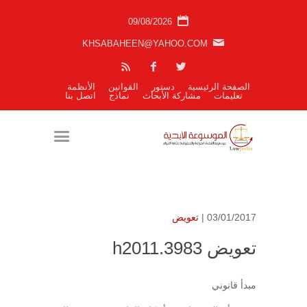
09/08/2026
KHSABAHEEN@YAHOO.COM
الصفحة الرئيسية
دستور
القوانين
الأنظمة
تعليمات
مشاركة الأبحاث
نماذج
اتصل بنا
03/01/2017 |
تعويض
تعويض h2011.3983
مبدأ قانوني