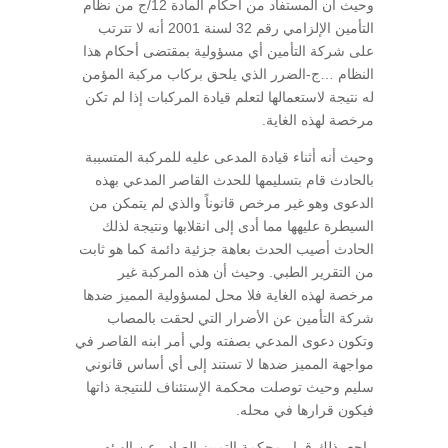
وحيث أن المستفاد من أحكام المادة 12/ج من نظام
التأمين الإلزامي رقم 32 لسنة 2001 أنه لا تترتب
على شركة التأمين أي مسؤولية بمقتضى أحكام هذا
النظام …ج-الضرر الذي يلحق بركاب مركبة المؤمن
له نتيجة لاستعمالها لتعلم قيادة المركبات إذا لم تكن
مرخصة لهذه الغاية.
وحيث أنه أثناء قيادة المدعى عليه للمركبة المتسببة
بالحادث قام بتسليمها للحدث القاصر المدعي بهذه
الدعوى وهو غير مرخص قانوناً والذي لم يتمكن من
السيطرة عليهها مما أدى إلى انقلابها ونتيجة لذلك
الحادث أصيب الحدث بعاهة جزئية دائمة كما هو ثابت
من التقرير الطبي. وحيث أن هذه المركبة غير
مرخصة لهذه الغاية فلا محل لمسؤولية المميز ضدها
شركة التأمين عن الأضرار التي لحقت بالمصاب
وتكون دعوى المدعي بصفته ولي أمر ابنه القاصر في
مواجهة المميز ضدها لا تستند إلى أي أساس قانوني
سليم وحيث توصلت محكمة الإستئناف للنتيجة ذاتها
فيكون قرارها في محله.
راجع بذلك قرار محكمة التمييز الصادر عن الهيئه