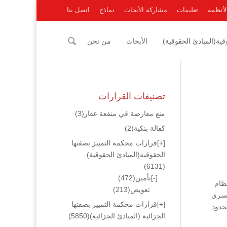
لأنظمة
تعليمات
مشاركة الأبحاث
نماذج
اتصل بنا
ية(المبادئ الحقوقية)
الأبحاث
من نحن
تصنيفات القرارات
منع معارضة في منفعة عقار
(3)
كفالة بنكية
(2)
[+]
قرارات محكمة التمييز بصفتها
الحقوقية(المبادئ الحقوقية)
(6131)
[-]
تأمين
(472)
 مراعاة أحكام المادة 10 من هذا النظام
تعويض
(213)
تسري
[+]
قرارات محكمة التمييز بصفتها
حدود
الجزائية (المبادئ الجزائية)
(5850)