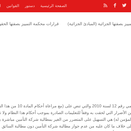
الصفحة الرئيسية
دستور
القوانين
ا
يز بصفتها الجزائية (المبادئ الجزائية)
قرارات محكمة التمييز بصفتها الحقوق
وحيث أن الغاية من المادة 13\ب من نظام التأمين الإلزامي رقم 12 لسنة 2010 والتي تنص على (مع
الأضرار التي لحقت به وفقاً للتعليمات الصادرة بموجب أحكام هذا النظام ولا 
 المؤمن له) هي التسهيل على المتضرر من الغير بمطالبة شركة التأمين مباشرة ب
 على خلاف ما كان عليه من عدم جواز مطالبة شركة التأمين دون مطالبة السائق