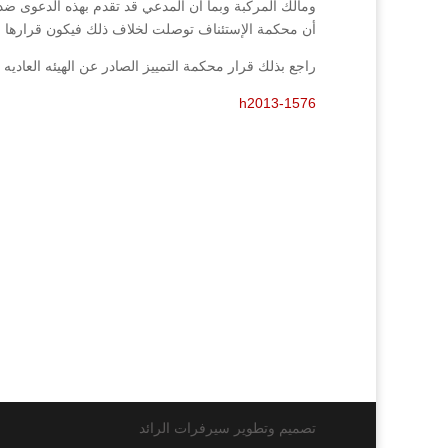
ومالك المركبة وبما أن المدعي قد تقدم بهذه الدعوى ض
أن محكمة الإستئناف توصلت لخلاف ذلك فيكون قرارها مخ
راجع بذلك قرار محكمة التمييز الصادر عن الهيئه العاديه رقم (1576/2013) فصل (013
h2013-1576
تصميم وتطوير سيرفرات الرائد