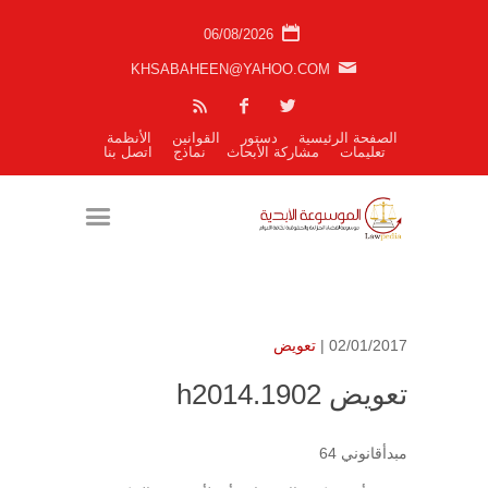
06/08/2026
KHSABAHEEN@YAHOO.COM
الصفحة الرئيسية
دستور
القوانين
الأنظمة
تعليمات
مشاركة الأبحاث
نماذج
اتصل بنا
02/01/2017 |
تعويض
تعويض h2014.1902
مبدأقانوني 64