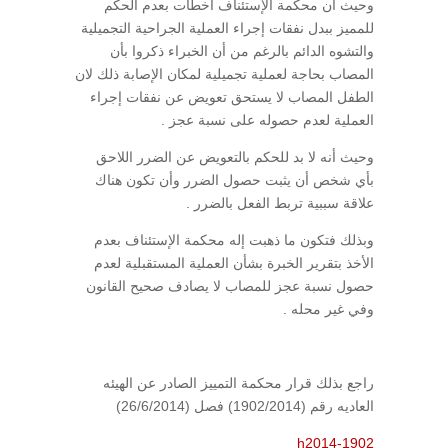
وحيث أن محكمة الإستئناف أخطأت بعدم الحكم
للمميز ببدل نفقات إجراء العملية الجراحية التجميلية
والتشوه الدائم بالرغم من أن الخبراء ذكروا بأن
المصاب بحاجة لعملية تجميلية لمكان الإصابة ذلك لان
الطفل المصاب لا يستحق تعويض عن نفقات إجراء
العملية لعدم حصوله على نسبة عجز .
وحيث أنه لا بد للحكم بالتعويض عن الضرر اللاحق
بأي شخص أن يثبت حصول الضرر وأن تكون هناك
علاقة سببية تربط الفعل بالضرر .
وبذلك فتكون ما ذهبت إله محكمة الإستئناف بعدم
الأخذ بتقرير الخبرة بشأن العملية المستقبلية لعدم
حصول نسبة عجز للمصاب لا يصادف صحيح القانون
وفي غير محله .
راجع بذلك قرار محكمة التمييز الصادر عن الهيئه
العاديه رقم (1902/2014) فصل (26/6/2014)
h2014-1902