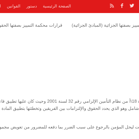
الصفحة الرئيسية
دستور
القوانين
ا
يز بصفتها الجزائية (المبادئ الجزائية)
قرارات محكمة التمييز بصفتها الحقوق
وحيث أن محكمة الإستئناف أخطأت بتطبيق أحكام المادة 18\أ من نظام التأمين الإلزامي رقم 32 لسنة 2001 وحيث كان عليه
العقد 
رطت ليحل المؤمن بالرجوع على سبب الضرر بما دفعه للمضرور من تعويض مجمو