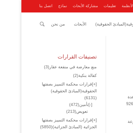
لأنظمة
تعليمات
مشاركة الأبحاث
نماذج
اتصل بنا
ية(المبادئ الحقوقية)
الأبحاث
من نحن
تصنيفات القرارات
منع معارضة في منفعة عقار
(3)
كفالة بنكية
(2)
[+]
قرارات محكمة التمييز بصفتها
الحقوقية(المبادئ الحقوقية)
ا تطبيق قاعدة
(6131)
شريعة المتعاقدين فالعقد المبرم بينهما عقد تأمين شامل وهو الذي يحدد الحقوق والإلتزامات بين الفريقين وتخطئتها بتطبيق المادة 926
[-]
تأمين
(472)
تعويض
(213)
[+]
قرارات محكمة التمييز بصفتها
عة
الجزائية (المبادئ الجزائية)
(5850)