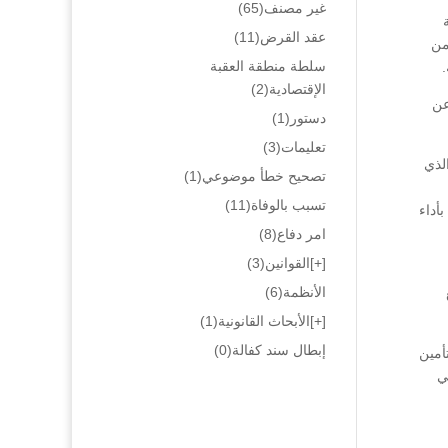
غير مصنف
(65)
عقد القرض
(11)
من
سلطة منطقة العقبة
الإقتصادية
(2)
عن
دستور
(1)
تعليمات
(3)
عقد التأمين والذي
تصحيح خطأ موضوعي
(1)
تسبب بالوفاة
(11)
أداء
امر دفاع
(8)
[+]
القوانين
(3)
الأنظمة
(6)
[+]
الأبحاث القانونية
(1)
إبطال سند كفالة
(0)
أمين
قانون المدني