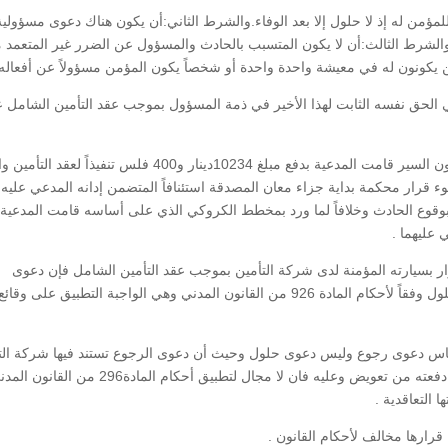
للمؤمن له إذ لا حلول إلا بعد الوفاء.والشرط الثاني:أن يكون هناك دعوى مسؤولية
الشرط الثالث:أن لا يكون المتسبب بالحادث والمسؤول عن الضرر غير المتعمد 
 يكونون له في معيشة واحدة واحدة أو شخصاً يكون المؤمن مسؤولاً عن أفعاله.
الحق نفسه الثابت لهذا الأخير في ذمة المسؤول بموجب عقد التأمين الشامل 
بتاريخ 16\7\2006 نتيجة لمخالفة المدعي عليه الأول لقانون السير قامت المدعية بدفع مبلغ 10234دينار و400 فلس تنفيذاً ل
قرار محكمة بداية جزاء معان المصدقة استئنافاً المتضمن إدانه المدعي عليه
وقوع الحادث وخلافاً لما ورد بمخطط الكروكي الذي على أساسه قامت المدعية ب
عليهما .
ر بسيارته المؤمنة لدى شركة التأمين بموجب عقد التأمين الشامل فإن دعوى
المدعية لمطالبة المدعي عليها وفقاً لطلباتها هي دعوى حلول وفقاً لأحكام المادة 926 من القانون المدني وهي الواجبة التطبيق على وقائع
اس دعوى رجوع وليس دعوى حلول وحيث أن دعوى الرجوع تستند فيها شركة الت
إلى أحكام التأمين الإلزامي لمطالبة المؤمن له بذاته بما دفعته من تعويض وعليه فان لا مجال لتطبيق أحكام المادة296 من ال
 التعاقدية .
قرارها مخالف لأحكام القانون .