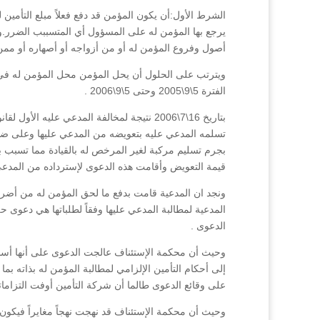
الشرط الأول:أن يكون المؤمن قد دفع فعلاً مبلع التأمين 
يرجع بها المؤمن له على المسؤول أي المتسببب الضرر.و
أصول وفروع المؤمن له أو من أزواجه أو أصهاره أو ممن
ويترتب على الحلول أن يحل المؤمن محل المؤمن له في 
الفترة 5\9\2005 وحتى 5\9\2006 .
تسلمه المدعي عليه بتعويضه من المدعي عليها وعلى ضوء 
بجرم تسليم مركبة لغير المرخص له بالقيادة مما تسبب ب
قيمة التعويض وأقامت هذه الدعوى لإسترداده من المدعي 
ونجد ان المدعية قامت بدفع ما لحق المؤمن له من أضرا
الدعوى .
وحيث أن محكمة الإستئناف عالجت الدعوى على أنها أس
على وقائع الدعوى طالما أن شركة التأمين أوفت التزاماتها
وحيث أن محكمة الإستئناف قد نهجت نهجاً مغايراً فيكون 