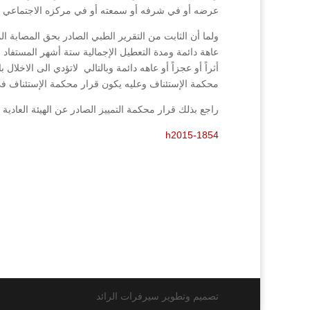
عرضه أو في شرفه أو سمعته أو في مركزه الاجتماعي أو
ولما أن الثابت من التقرير الطبي الصادر بحق المصابة ا
عاهة دائمة ومدة التعطيل الإجمالية ستة أشهر المستفاد م
أثراً أو عجزاً أو عاهه دائمة وبالتالي لاتؤدي الى الاخلا
محكمة الإستئناف وعليه يكون قرار محكمة الإستئناف في
راجع بذلك قرار محكمة التمييز الصادر عن الهيئة العادية رقم (1854/2015) فصل (015
h2015-1854
تصميم وتطوير سيرفرات الرائد