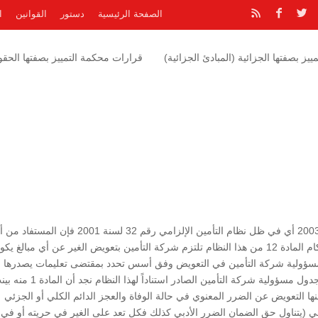
الصفحة الرئيسية
دستور
القوانين
ا
يز بصفتها الجزائية (المبادئ الجزائية)
قرارات محكمة التمييز بصفتها الحقوق
وحيث أن الحادث موضوع الدعوى قد حصل بتاريخ 2003/3/16 أي في ظل نظام التأمين الإلزامي رقم 32 لسنة 
المادة العاشرة من هذا النظام والتي تنص مع مراعاة أحكام المادة 12 من هذا النظام تلتزم شركة التأمين بتعويض الغير عن أي مبالغ ي
مسؤولية شركة التأمين في التعويض وفق أسس تحدد بمقتضى تعليمات يصدرها
مجلس الوزراء بناء على تنسيب المجلس وبالرجوع إلى جدول مسؤولية شركة التأمين الصادر استناداً لهذا النظام
منها التعويض عن الضرر المعنوي في حالة الوفاة والعجز الدائم الكلي أو الجزئي
ادة (267\1) من القانون المدني (يتناول حق الضمان الضرر الأدبي كذلك فكل تعد على الغير في حريته أو في