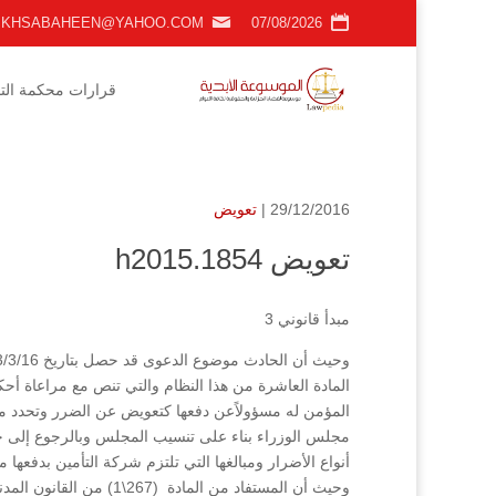
KHSABAHEEN@YAHOO.COM
07/08/2026
قرارات محكمة التمي
29/12/2016 |
تعويض
تعويض h2015.1854
مبدأ قانوني 3
المؤمن له مسؤولاًعن دفعها كتعويض عن الضرر وتحدد 
أنواع الأضرار ومبالغها التي تلتزم شركة التأمين بدفعها 
وحيث أن المستفاد من الم