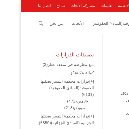
لأنظمة
تعليمات
مشاركة الأبحاث
نماذج
اتصل بنا
ية(المبادئ الحقوقية)
الأبحاث
من نحن
تصنيفات القرارات
منع معارضة في منفعة عقار
(3)
كفالة بنكية
(2)
[+]
قرارات محكمة التمييز بصفتها
الحقوقية(المبادئ الحقوقية)
2001 فإن المستفاد من أحكام
(6131)
كون
[-]
تأمين
(472)
تعويض
(213)
 نجد أن المادة 1 منه بينت
[+]
قرارات محكمة التمييز بصفتها
الجزائية (المبادئ الجزائية)
(5850)