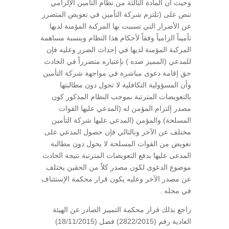
وحيث أن المادة الثالثة من نظام التأمين الإلزامي
تنص على (تلتزم شركة التأمين في تعويض المتضرر
عن الأضرار التي تسببت بها المركبة المؤمنة لديها
تأميناً الزامياً وفقاً لأحكام هذا النظام وبنسبة مساهمة
المركبة المؤمنة لديها في إحداث الضرر وعليه فإن
للمدعي (المميز ضده ) بإعتباره متضرراً في الحادث
حق إقامة دعوى مباشرة في مواجهة شركة التأمين
وأن المسؤولية التكافلية لا تحول دون مطالبتها
بالتعويضات المترتبة بموجب النظام المذكور كون
مصدر إلتزام المؤمن له (المدعي عليها القوات
المسلحة) والمؤمن (المدعي عليها شركة التأمين
مختلف عن الآخر وبالتالي فإن حصول المدعي على
تعويض من القوات المسلحة لا يحول دون مطالبة
المدعى عليها بدفع التعويضات المترتبة نتيجة الحادث
موضوع الدعوى لكون مصدر كلاً من الحقين يختلف
عن مصدر الآخر وعليه يكون قرار محكمة الإستئناف
في محله .
راجع بذلك قرار محكمة التمييز الصادر عن الهيئة
العادية رقم (2822/2015) فصل (18/11/2015)