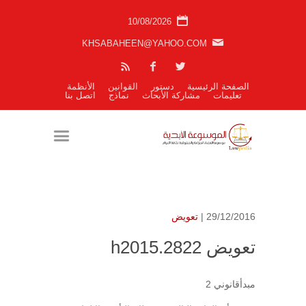
10/08/2026
KHSABAHEEN@YAHOO.COM
الصفحة الرئيسية
دستور
القوانين
الأنظمة
تعليمات
مشاركة الأبحاث
نماذج
اتصل بنا
29/12/2016 |
تعويض
تعويض h2015.2822
مبدأقانوني 2