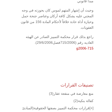
مبدأ قانوني
وحيث أن إشهار المتهم لموس كان بحوزته في وجه
المجني عليه يشكل كافة أركان وعناصر جنحة حمل
وحيازة أداة حادة خلافاً لأحكام المادة 156 من قانون
العقوبات.
راجع بذلك قرار محكمة التمييز الصادر عن الهيئه
العاديه رقم (715/2006فصل29/6/2006).
g2006-715
تصنيفات القرارات
منع معارضة في منفعة عقار
(3)
كفالة بنكية
(2)
[+]
قرارات محكمة التمييز بصفتها الحقوقية(المبادئ