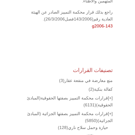
المتهمين والأظناء.
راجع بذلك قرار محكمة التمييز الصادر عن الهيئة
العادية رقم(143/2006فصل26/3/2006).
g2006-143
تصنيفات القرارات
منع معارضة في منفعة عقار
(3)
كفالة بنكية
(2)
[+]
قرارات محكمة التمييز بصفتها الحقوقية(المبادئ
الحقوقية)
(6131)
[+]
قرارات محكمة التمييز بصفتها الجزائية (المبادئ
الجزائية)
(5850)
حيازة وحمل سلاح ناري
(128)