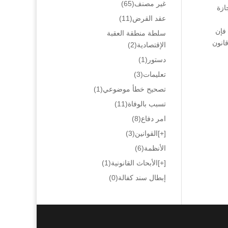
غير مصنف
(65)
ازة
عقد القرض
(11)
 فإن
سلطة منطقة العقبة
رصيد الاجور التي لم يقبضها وبأن سلطة الاجور طبقاً للمادة 54 من قانون
الإقتصادية
(2)
دستور
(1)
تعليمات
(3)
تصحيح خطأ موضوعي
(1)
تسبب بالوفاة
(11)
امر دفاع
(8)
[+]
القوانين
(3)
الأنظمة
(6)
[+]
الأبحاث القانونية
(1)
إبطال سند كفالة
(0)