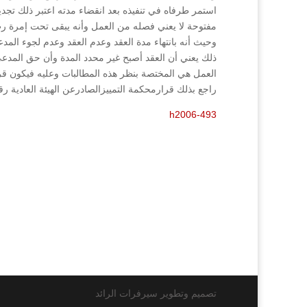
استمر طرفاه في تنفيذه بعد انقضاء مدته اعتبر ذلك تجدي
مفتوحة لا يعني فصله من العمل وأنه يبقى تحت إمرة رب 
وحيث أنه بانتهاء مدة العقد وعدم العقد وعدم لجوء المدع
العمل هي المختصة بنظر هذه المطالبات وعليه فيكون ق
راجع بذلك قرارمحكمة التمييزالصادرعن الهيئة العادية رقم ( 493/2006 فصل 8/2006
h2006-493
تصميم وتطوير سيرفرات الرائد