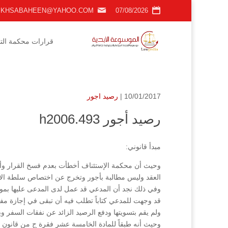
KHSABAHEEN@YAHOO.COM
07/08/2026
قرارات محكمة التمي
10/01/2017 |
رصيد اجور
رصيد أجور h2006.493
مبدأ قانوني:
وحيث أن محكمة الإستئناف أخطأت بعدم فسخ القرار وأن 
العقد وليس مطالبة بأجور وتخرج عن اختصاص سلطة الأ
وفي ذلك نجد أن المدعي قد عمل لدى المدعى عليها بموجب 
قد وجهت للمدعي كتاباً تطلب فيه أن تبقى في إجازة مف
ولم يقم بتسويتها ودفع الرصيد الزائد عن نفقات السفر و
وحيث أنه طبقاً للمادة الخامسة عشر فقرة ج من قانون ال