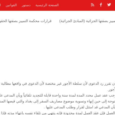
الصفحة الرئيسية
دستور
القوانين
ا
يز بصفتها الجزائية (المبادئ الجزائية)
قرارات محكمة التمييز بصفتها الحقوق
تقرر رد الدعوى لأن سلطة الأجور غير مختصة لأن الدعوى في واقعها مطالبة ب
جور.
عقد عمل محدد المدة لمدة سنة واحدة قابلة للتجديد تلقائياً وبأن المدعى علي
توحة إلى حين إنهاء وتسوية موضوع مصاريف السفر إلى بغداد والتي قبضها الم
بأن المدعي قد امتثل لقرار وطلب المدعى عليها .
عمل فإن عقد العمل لمدة محدودة فإنه ينتهي من تلقاء نفسه بانتهاء مدته فإذا