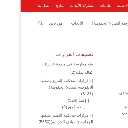
لأنظمة
تعليمات
مشاركة الأبحاث
نماذج
اتصل بنا
ية(المبادئ الحقوقية)
الأبحاث
من نحن
تصنيفات القرارات
منع معارضة في منفعة عقار
(3)
كفالة بنكية
(2)
[+]
قرارات محكمة التمييز بصفتها
الحقوقية(المبادئ الحقوقية)
باقي
(6131)
[-]
عمل
(326)
ها
رصيد اجور
(3)
دعي
[+]
قرارات محكمة التمييز بصفتها
الجزائية (المبادئ الجزائية)
(5850)