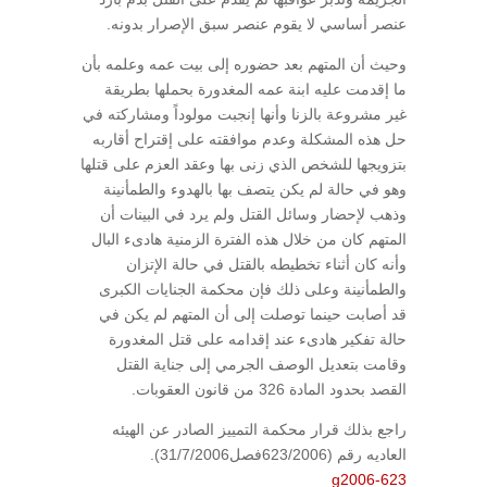
عنصر أساسي لا يقوم عنصر سبق الإصرار بدونه.
وحيث أن المتهم بعد حضوره إلى بيت عمه وعلمه بأن
ما إقدمت عليه ابنة عمه المغدورة بحملها بطريقة
غير مشروعة بالزنا وأنها إنجبت مولوداً ومشاركته في
حل هذه المشكلة وعدم موافقته على إقتراح أقاربه
بتزويجها للشخص الذي زنى بها وعقد العزم على قتلها
وهو في حالة لم يكن يتصف بها بالهدوء والطمأنينة
وذهب لإحضار وسائل القتل ولم يرد في البينات أن
المتهم كان من خلال هذه الفترة الزمنية هادىء البال
وأنه كان أثناء تخطيطه بالقتل في حالة الإتزان
والطمأنينة وعلى ذلك فإن محكمة الجنايات الكبرى
قد أصابت حينما توصلت إلى أن المتهم لم يكن في
حالة تفكير هادىء عند إقدامه على قتل المغدورة
وقامت بتعديل الوصف الجرمي إلى جناية القتل
القصد بحدود المادة 326 من قانون العقوبات.
راجع بذلك قرار محكمة التمييز الصادر عن الهيئه
العاديه رقم (623/2006فصل31/7/2006).
g2006-623