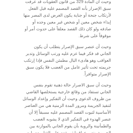
وحيث أن المادة 329 من قانون العقوبات قد عرفت
سبق الإصرار بأنه القصد المصمم عليه قبل الفعل
لأرتكاب جنحة أو جناية يكون الغرض لدى المصر منها
إيذاء شخص معين أو شخص غير معين وجده أو
صادفه ولو كان ذلك القصد معلقاً على حدوث أمر أو
موقوفاً على شرط.
وحيث أن عنصر سبق الإصرار يتطلب أن يكون
الجاني قد فكر فيما عزم عليه ورتب الوسائل وتدبر
العواقب وهو هادىء البال مطمئن النفس فإذا إرتكب
جريمته تحت تأثير عامل من الغضب فلا يكون سبق
الإصرار متوافراً.
وحيث أن سبق الاصرار حالة ذهنية تقوم بنفس
الجاني تستفاد من وقائع خارجية يستخلصها القاضي
من ظروف الدعوى وحيث أن التفكير وإعداد الوسائل
لتنفيذ الجريمة ومرور المدة الزمنية هي من العناصر
الأساسية لثبوت القصد المصمم عليه مسبقاً إلا أن
عنصر الهدوء في التفكير الذي لا يشوبه الغضب
والطمأنينة والروية بأن يقوم الجاني بالموازنة بين
الجريمة وتدبر عواقبها ثم يقدم على القتل بدم بارد