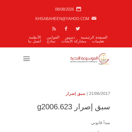
08/08/2026
KHSABAHEEN@YAHOO.COM
الصفحة الرئيسية
دستور
القوانين
الأنظمة
تعليمات
مشاركة الأبحاث
نماذج
اتصل بنا
21/06/2017 |
سبق إصرار
سبق إصرار g2006.623
مبدأ قانوني