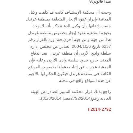
مبدأ قانوني9
وحيث أن محكمة الإستئناف كانت قد كلفت وكيل
المدعية بإبراز عقود الإيجار المتعلقة بمنطقة غرندل
حسب إدعائها وأن وكيل الدعية ذكر بأنه لا يوجد
بحوزة المدعية عقود إيجار بخصوص منطقة غرندل
هذا من جهة ومن جهة أخرى فقد ورد بالقرار رقم
6237 تاريخ 2004/10/6 الصادر عن مجلس إدارة
سلطة وادي الأردن أن منطقة غرندل بعد الدفاع
المدني خارج حدود سلطة وادي الأردن وعليه فإن
المدعية عجزت عن إثبات دعواها بخصوص المواقع
الكائنة في منطقة غرندل فيكون الحكم لها بالأجور
عن هذه المواقع واقع في محله.
راجع بذلك قرار محكمة التمييز الصادر عن الهيئة
العادية رقم(2792/2014فصل31/8/2014)..
h2014-2792