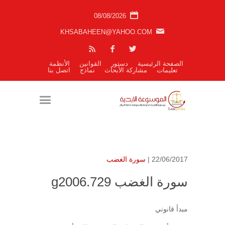
08/08/2026
KHSABAHEEN@YAHOO.COM
الصفحة الرئيسية
دستور
القوانين
الأنظمة
تعليمات
مشاركة الأبحاث
نماذج
اتصل بنا
22/06/2017 |
سورة الغضب
سورة الغضب g2006.729
مبدأ قانوني