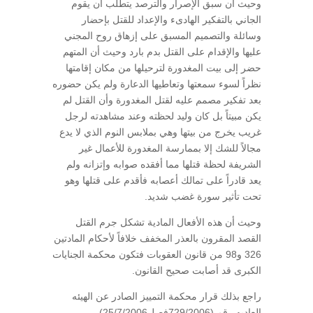
وحيث أن سبق الإصرار والترصد يتطلب أن يقوم
الجاني بالتفكير الهادىء والإعداد للقتل بإحضار
وسائلة والتصميم المسبق على إزهاق روح المجني
عليها والإقدام على القتل بدم بارد وحيث أن المتهم
حضر إلى بيت المغدورة لترحيلها من مكان إقامتها
نظراً لسوء سمعتها وتعاطيها الدعارة ولم يكن حضوره
بعد تفكير مصمم عليه لقتل المغدورة وأن القتل لم
يكن مبيتاً بل كان وليد لحظته وعند مشاهدته لرجل
غريب يخرج من بيتها وهي بملابس النوم الذي لا يدع
مجالاً للشك إلا بممارسة المغدورة للأعمال غير
الشريفة لحظة قتلها مما أفقده صوابه وإتزانه ولم
يعد قادراً على تمالك أعصابه فأقدم على قتلها وهو
تحت تأثير سورة غضب شديد.
وحيث أن هذه الأفعال المادية تشكل جرم القتل
القصد المقرون بالعذر المخفف خلافاً لأحكام المادتين
326 و98 من قانون العقوبات فتكون محكمة الجنايات
الكبرى قد أصابت صحيح القانون.
راجع بذلك قرار محكمة التمييز الصادر عن الهيئه
العاديه رقم (729/2006فصل25/7/2006).