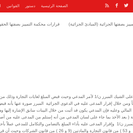
الصفحة الرئيسية
دستور
القوانين
ا
يز بصفتها الجزائية (المبادئ الجزائية)
قرارات محكمة التمييز بصفتها الحقوق
” حيث أن المفوض عن الشركة ( المدعى عليه ) قد وقع على الشيك المبرز ن/1 لأمر المدعي وحيث قبض المبلغ لغايات التجارة وذلك من
ليه تأميناً ومن خلال إقرار المدعى عليه في الدعوى الجزائية المبرز صورة عنها بأنه قب
 المالي وعليه فإن المدعي يكون قد أثبت من خلال البينات سابق الإشارة إليها و
ة ( بعد الأخذ بما جاء على لسان المدعي من أنه إستلم من المدعى عليه من أص
المبلغ المدعى به ) مما يتعين معه إلزامهما سنداً للسند المبرز ن/1 وإقرار المدعى عليه بأداء المبلغ بالتضامن والتكامل للمدعي عملاً 
المادتين ( 11 و 50 ) من قانون البينات والمادتين( 1/9/ب و 53 ) من قانون التجارة والمادتين (9 و 26 ) من قانون الشركات وحيث 