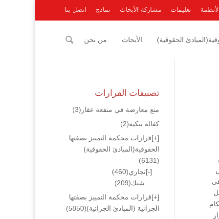
لأنظمة
تعليمات
مشاركة الأبحاث
نماذج
اتصل بنا
ية(المبادئ الحقوقية)
الأبحاث
من نحن
تصنيفات القرارات
منع معارضة في منفعة عقار
(3)
كفالة بنكية
(2)
[+]
قرارات محكمة التمييز بصفتها
الحقوقية(المبادئ الحقوقية)
(6131)
ض
[-]
تجاري
(460)
هي
شيك
(209)
ل
[+]
قرارات محكمة التمييز بصفتها
بأحكام
الجزائية (المبادئ الجزائية)
(5850)
أن قرار