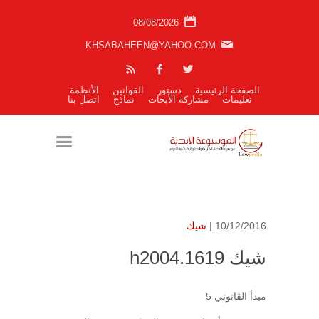
08/08/2026
KHSABAHEEN@YAHOO.COM
الصفحة الرئيسية
دستور
القوانين
الأنظمة
تعليمات
مشاركة الأبحاث
نماذج
اتصل بنا
10/12/2016 |
شيك
شيك h2004.1619
مبدأ القانوني 5