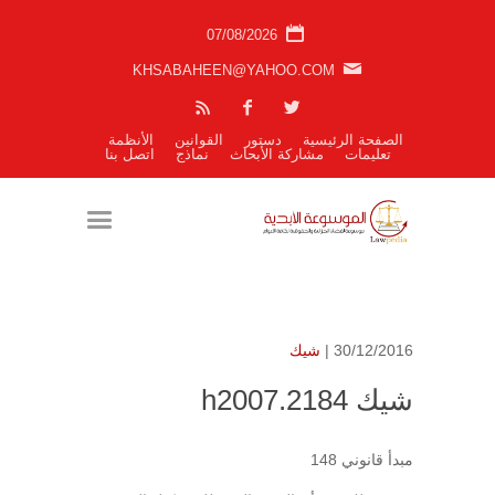
07/08/2026
KHSABAHEEN@YAHOO.COM
الصفحة الرئيسية
دستور
القوانين
الأنظمة
تعليمات
مشاركة الأبحاث
نماذج
اتصل بنا
30/12/2016 |
شيك
شيك h2007.2184
مبدأ قانوني 148