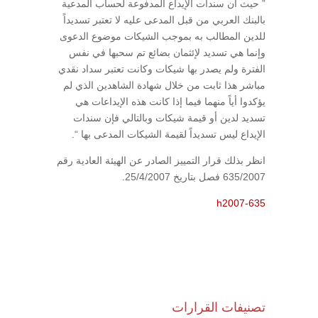
” حيث أن سندات الإيداع المدفوعة لحساب المدعية
بالبنك العربي من قبل المدعى عليه لا تعتبر تسديداً
للدين المطالب به بموجب الشيكات موضوع الدعوى
وإنما هي تسديد لإئثمان بضائع تم سحبها في نفس
الفترة ولم يصدر بها شيكات وكانت تعتبر سداد نقدي
مباشر هذا ثابت من خلال شهادة الشاهدين الذي لم
يؤكدوا أياً منهما فيما إذا كانت هذه الإيداعات هي
تسديد لدين أو قيمة شيكات وبالتالي فإن سندات
الإيداع ليس تسديداً لقيمة الشيكات المدعى بها “.
انظر بذلك قرار التمييز الصادر عن الهيئة العادية رقم
635/2007 فصل بتاريخ 25/4/2007.
h2007-635
تصنيفات القرارات