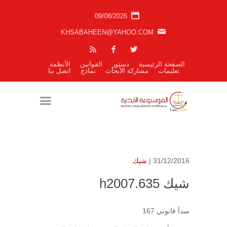
09/08/2026
KHSABAHEEN@YAHOO.COM
الصفحة الرئيسية
دستور
القوانين
الأنظمة
تعليمات
مشاركة الأبحاث
نماذج
اتصل بنا
31/12/2016 |
شيك
شيك h2007.635
مبدأ قانوني 167