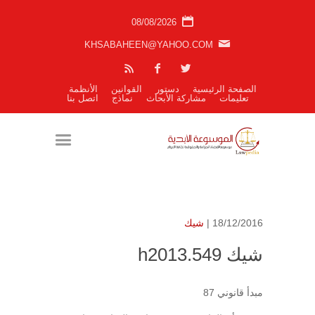
08/08/2026
KHSABAHEEN@YAHOO.COM
الصفحة الرئيسية
دستور
القوانين
الأنظمة
تعليمات
مشاركة الأبحاث
نماذج
اتصل بنا
18/12/2016 |
شيك
شيك h2013.549
مبدأ قانوني 87