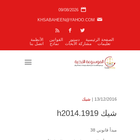
09/08/2026
KHSABAHEEN@YAHOO.COM
الصفحة الرئيسية
دستور
القوانين
الأنظمة
تعليمات
مشاركة الأبحاث
نماذج
اتصل بنا
13/12/2016 |
شيك
شيك h2014.1919
مبدأ قانوني 38