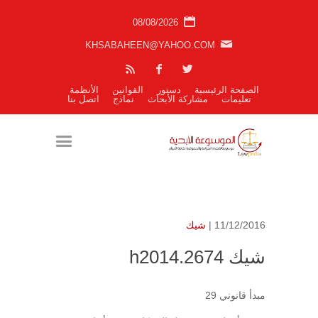
08/08/2026
KHSABAHEEN@YAHOO.COM
الصفحة الرئيسية
دستور
القوانين
الأنظمة
تعليمات
مشاركة الأبحاث
نماذج
اتصل بنا
11/12/2016 |
شيك
شيك h2014.2674
مبدأ قانوني 29