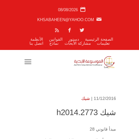
08/08/2026
KHSABAHEEN@YAHOO.COM
الصفحة الرئيسية
دستور
القوانين
الأنظمة
تعليمات
مشاركة الأبحاث
نماذج
اتصل بنا
11/12/2016 |
شيك
شيك h2014.2773
مبدأ قانوني 28