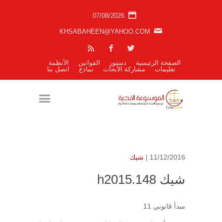
07/08/2026
KHSABAHEEN@YAHOO.COM
الصفحة الرئيسية
دستور
القوانين
الأنظمة
تعليمات
مشاركة الأبحاث
نماذج
اتصل بنا
11/12/2016 |
شيك
شيك h2015.148
مبدأ قانوني 11