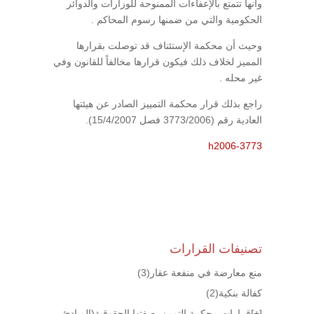
وأنها تتمتع بالإعفاءات الممنوحة للوزارات والدوائر
الحكومية والتي من ضمنها رسوم المحاكم .
وحيث أن محكمة الإستئناف قد توصلت بقرارها
المميز لخلاف ذلك فيكون قرارها مخالفاً للقانون وفي
غير محله .
راجع بذلك قرار محكمة التمييز الصادر عن هيئتها
العادية رقم (3773/2006 فصل 15/4/2007).
h2006-3773
تصنيفات القرارات
منع معارضة في منفعة عقار
(3)
كفالة بنكية
(2)
[+]
قرارات محكمة التمييز بصفتها الحقوقية(المبادئ