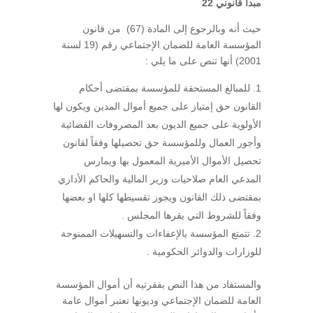
مبدأ قانوني 22
حيث أنه وبالرجوع إلى المادة (67) من قانون
المؤسسة العامة للضمان الإجتماعي رقم (19 لسنة
2001) أنها تنص على ما يلي :
للمبالغ المستحقة للمؤسسة بمقتضى أحكام
القانون حق إمتياز على جميع أموال المدين ويكون لها
الأولوية على جميع الديون بعد المصروفات القضائية
وأجور العمال وللمؤسسة حق تحصيلها وفقاً لقانون
تحصيل الأموال الأميرية المعمول بها ويمارس
المدعي العام صلاحيات وزير المالية والحاكم الأداري
بمقتضى ذلك القانون ويجوز تقسيطها كلها او بعضها
وفقاً للشروط التي يقرها المجلس .
تتمتع المؤسسة بالإعفاءات والتسهيلات الممنوحة
للوزارات والدوائر الحكومية .
والمستفاد من هذا النص بفقرتيه أن أموال المؤسسة
العامة للضمان الإجتماعي وديونها تعتبر أموال عامة