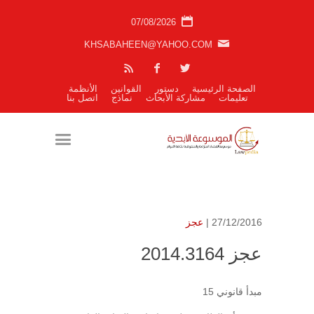
07/08/2026
KHSABAHEEN@YAHOO.COM
الصفحة الرئيسية
دستور
القوانين
الأنظمة
تعليمات
مشاركة الأبحاث
نماذج
اتصل بنا
27/12/2016 |
عجز
عجز 2014.3164
مبدأ قانوني 15