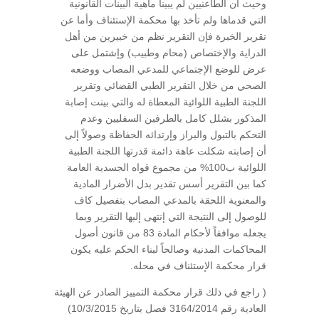
وحيث أن الطاعنيين لم يبينا ماهية البينات القانونية
التي قدماها ولم تأخذ بها محكمة الإستئناف وأما عن
تقرير الخبرة فإن التقرير نظم من خبيرين من أهل
الدراية والإختصاص (محام وطبيب) وإشتمل على
عرض للوضع الإجتماعي للمدعي المصاب ووضعه
الصحي من خلال التقرير الطبي القضائي وتقرير
اللجنة الطبية اللوائية المعطاة له والتي بينت إصابة
المذكور بشلل كامل بالطرفين السفليين وعدم
التحكم بالتبول والبراز وإرتدائه الحفاظة وصولاً إلى
أن إصابته شكلت عاهة دائمة قدرتها اللجنة الطبية
اللوائية ب100% من مجموع قواه الجسدية العامة
كما بين التقرير أسس تقدير بدل الأضرار المادية
والمعنوية اللحقة بالمدعي المصاب بتفصيل كاف
للوصول إلى النتيجة التي إنتهى إليها التقرير وبما
يجعله موافقاً لأحكام المادة 83 من قانون أصول
المحاكمات المدنية وصالحاً لبناء الحكم عليه يكون
قرار محكمة الإستئناف في محله.
( راجع في ذلك قرار محكمة التمييز الصادر عن الهيئة
العادية رقم 3164/2014 فصل بتاريخ 10/3/2015)