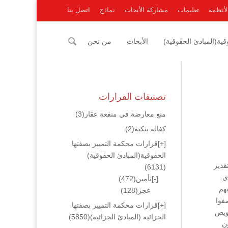
لأنظمة
تعليمات
مشاركة الأبحاث
نماذج
اتصل بنا
ية(المبادئ الحقوقية)
الأبحاث
من نحن
تصنيفات القرارات
منع معارضة في منفعة عقار
(3)
كفالة بنكية
(2)
[+]
قرارات محكمة التمييز بصفتها
الحقوقية(المبادئ الحقوقية)
قدير
(6131)
لدعوى
[-]
تأمين
(472)
هم
عجز
(128)
فوا
[+]
قرارات محكمة التمييز بصفتها
 بدل تعويض
الجزائية (المبادئ الجزائية)
(5850)
أصول والماده 83 من قانون