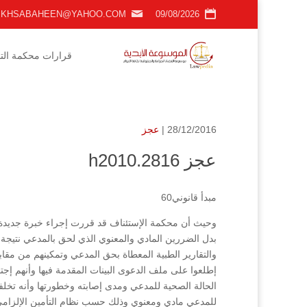
KHSABAHEEN@YAHOO.COM
09/08/2026
قرارات محكمة التمي
28/12/2016 |
عجز
عجز h2010.2816
مبدأ قانوني60
وحيث أن محكمة الإستئناف قد قررت إجراء خبرة جديدة و
والتقارير الطبية المعطاة بحق المدعي وتمكينهم من مق
إطلعوا على ملف الدعوى البينات المقدمة فيها وأنهم إج