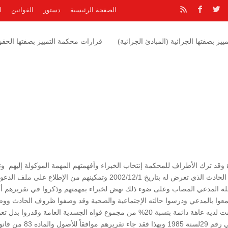
الصفحة الرئيسية
دستور
القوانين
ا
يز بصفتها الجزائية (المبادئ الجزائية)
قرارات محكمة التمييز بصفتها الحقوق
قد ترك الأطراف للمحكمة إنتخاب الخبراء وأفهمتهم المهمة الموكولة إليهم وت
بدل الضررين المادي والمعنوي الذي لحق بالمدعي نتيجة الحادث الذي تعرض له بتاريخ 2002/12/1 وتمكينهم من الإطلاع على ملف ا
ابلة المدعي المصاب وعلى ضوء ذلك نهض لخبراء بمهمتهم وذكروا في تقريرهم أن
تمعوا بالمدعي ودرسوا حالته الإجتماعية والصحية وقد وصفوا ظروف الحادث ووص
الحالة الصحية للمدعي ومدى إصابته وخطورتها وأنه تخلفت لديه عاهة دائمة بنسبة 20% من مجموع قواه الجسدية العامة وقدروا
للمدعي مادي ومعنوي وذلك حسب نظام التأمين الإلزامي رقم 29لسنة 1985 وبهذا فقد جاء تقريرهم موافقاً لل