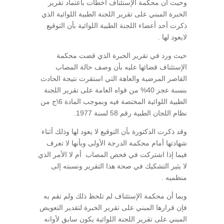
وحيث أن محكمة الإستئناف أخطأت باعتماد تقرير
الخبرة المبني على تقرير اللجنة الطبية اللوائية الذي
ذكرت أحد أعضاء اللجنة الطبية اللوائية بأن التوقيع
لايعود لها .
حيث ورد في تقرير الخبرة الذي قضت محكمة
الإستئناف قضائها عليه بأن وصف حالة المصاب
القاصر المرضية والعاهة التي استقرت نتيجة الحادث
بنسبة عجز 40% من قواه العامة على تقرير اللجنة
الطبية اللوائية المختصة فيه وبموجب المادة 6\ج من
نظام اللجان الطبية رقم 58 لسنة 1977.
وقد ذكرت الدكتورة بأن التوقيع لا يعود لها وذلك أثناء
شهادتها أمام محكمة الدرجة الأولى وبأنها لا تعرف
فيما إذا اشتركت في فحص المصاب أم لا الأمر الذي
لا يثير التشكيك في صحة هذا التقرير ونسبته إلى
منظميه .
وبما أن محكمة الإستئناف لم تلحظ ذلك ولم تقم به
فإن قرارها المبني على تقرير الخبرة لتقدير التعويض
المبني على تقرير اللجنة اللوائية يكون سابق لأوانه