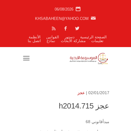
06/08/2026
KHSABAHEEN@YAHOO.COM
الصفحة الرئيسية
دستور
القوانين
الأنظمة
تعليمات
مشاركة الأبحاث
نماذج
اتصل بنا
02/01/2017 |
عجز
عجز h2014.715
مبدأقانوني 68