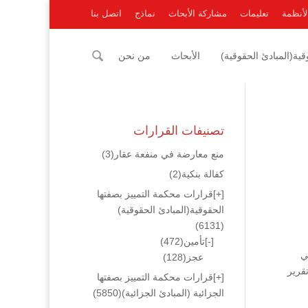
لأنظمة
تعليمات
مشاركة الأبحاث
نماذج
اتصل بنا
ية(المبادئ الحقوقية)
الأبحاث
من نحن
تصنيفات القرارات
منع معارضة في منفعة عقار
(3)
كفالة بنكية
(2)
[+]
قرارات محكمة التمييز بصفتها
الحقوقية(المبادئ الحقوقية)
(6131)
[-]
تأمين
(472)
 هي
عجز
(128)
 إلى تقرير
[+]
قرارات محكمة التمييز بصفتها
الجزائية (المبادئ الجزائية)
(5850)