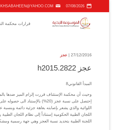
KHSABAHEEN@YAHOO.COM
07/08/2026
قرارات محكمة التمي
27/12/2016 |
عجز
عجز h2015.2822
المبدأ القانوني8
وحيث أن محكمة الإستئناف قررت إلزام الميز ضدها بالمب
إحتصل على نسبة عجز (20%) بالإستنا
اللجنة الطبية بتحديد نسبة العجز وهي جهة رسمية ومشكلة