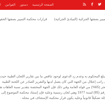
الصفحة الرئيسية
دستور
القوانين
ا
يز بصفتها الجزائية (المبادئ الجزائية)
قرارات محكمة التمييز بصفتها الحقوق
لغ المحكوم به وعدم رد الدعوى لوجود تناقض ما بين تقارير اللجان الطبية حيث
د الى حصوله على راتب إعتلال من الجهة التي كان يعمل لديها والتقرير الصادر عن اللجنة الطبية
اللوائية والذي يشعر بإصابته بعاهة جزئية دائمة وبنسبة عجز (65%) من قواه العامة وفي ذلك فإن الجهة المختصة بتقدير نسبة العاهات
اللجان الطبية الحكومية إستناداً إلى نظام اللجان الطبية رقم (85) لسنة 1977 وهي لجان رسمية وعليه فإن إستناد محكمة الموضوع
 تشكيلاً قانونياً وعليه يكون قرار محكمة الإستئناف في محله .