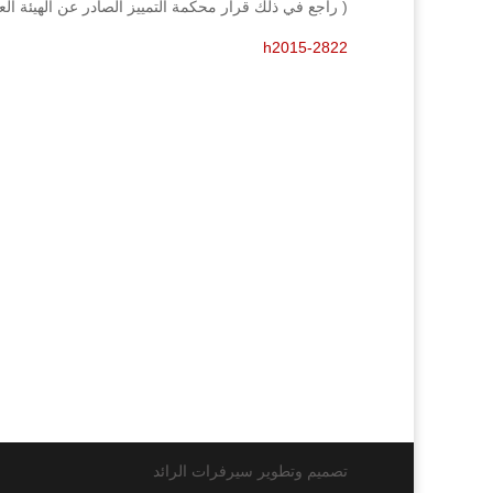
( راجع في ذلك قرار محكمة التمييز الصادر عن الهيئة العادية رقم 2822/2015 فصل بتاري
h2015-2822
تصميم وتطوير سيرفرات الرائد