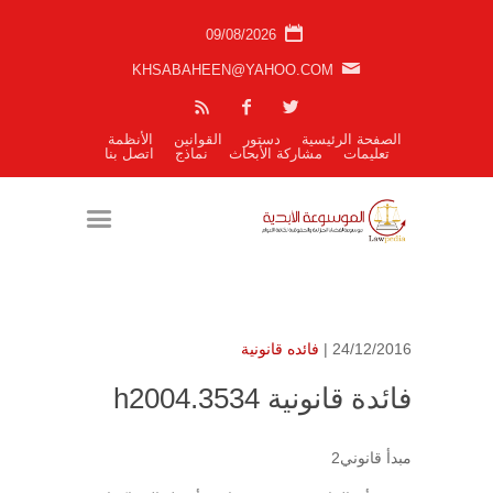
09/08/2026
KHSABAHEEN@YAHOO.COM
الصفحة الرئيسية
دستور
القوانين
الأنظمة
تعليمات
مشاركة الأبحاث
نماذج
اتصل بنا
24/12/2016 |
فائده قانونية
فائدة قانونية h2004.3534
مبدأ قانوني2