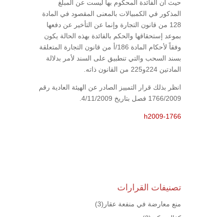
حيث أن الفائدة المحكوم بها ليست عن المبلغ
المذكور في الكمبيالات بالمعنى المقصود في المادة
128 من قانون التجارة وإنما عن التأخير عن دفعها
بموعد إستحقاقها والحكم بالفائدة بهذه الحالة يكون
وفقاً لأحكام المادة 186/أ من قانون التجارة المتعلقة
بسند السحب والتي تنطبيق على السند لأمر بدلالة
المادتين 224و225 من القانون ذاته.
انظر بذلك قرار التمييز الصادر عن الهيئة العادية رقم
1766/2009 فصل بتاريخ 4/11/2009.
h2009-1766
تصنيفات القرارات
منع معارضة في منفعة عقار
(3)