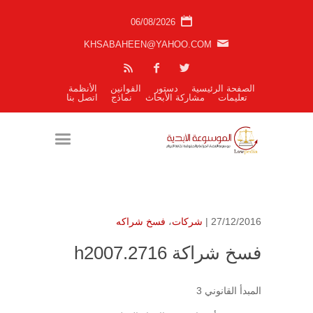
06/08/2026
KHSABAHEEN@YAHOO.COM
الصفحة الرئيسية
دستور
القوانين
الأنظمة
تعليمات
مشاركة الأبحاث
نماذج
اتصل بنا
27/12/2016 |
شركات
،
فسخ شراكه
فسخ شراكة h2007.2716
المبدأ القانوني 3