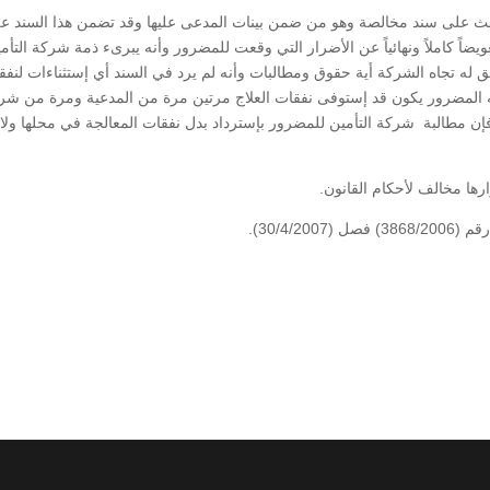
لث على سند مخالصة وهو من ضمن بينات المدعى عليها وقد تضمن هذا السند ع
يضاً كاملاً ونهائياً عن الأضرار التي وقعت للمضرور وأنه يبرىء ذمة شركة التأم
لم يبق له تجاه الشركة أية حقوق ومطالبات وأنه لم يرد في السند أي إستثناءات لنف
ليه المضرور يكون قد إستوفى نفقات العلاج مرتين مرة من المدعية ومرة من شر
إن مطالبة شركة التأمين للمضرور بإسترداد بدل نفقات المعالجة في محلها ولا
ها مخالف لأحكام القانون.
30/4/).