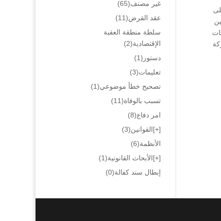
غير مصنف
(65)
لى
عقد القرض
(11)
ين
سلطة منطقة العقبة
قات
الإقتصادية
(2)
كة
دستور
(1)
تعليمات
(3)
تصحيح خطأ موضوعي
(1)
تسبب بالوفاة
(11)
امر دفاع
(8)
[+]
القوانين
(3)
الأنظمة
(6)
[+]
الأبحاث القانونية
(1)
إبطال سند كفالة
(0)