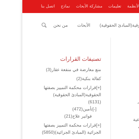
لأنظمة
تعليمات
مشاركة الأبحاث
نماذج
اتصل بنا
ية(المبادئ الحقوقية)
الأبحاث
من نحن
تصنيفات القرارات
منع معارضة في منفعة عقار
(3)
كفالة بنكية
(2)
[+]
قرارات محكمة التمييز بصفتها
الحقوقية(المبادئ الحقوقية)
ر
(6131)
[-]
تأمين
(472)
فواتير علاج
(21)
2001/4/4 إلى 2002/4/4 وأن المدعية
[+]
قرارات محكمة التمييز بصفتها
الجزائية (المبادئ الجزائية)
(5850)