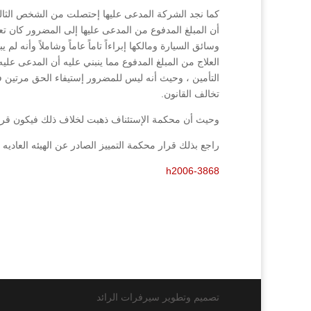
كما نجد الشركة المدعى عليها إحتصلت من الشخص الثا
أن المبلغ المدفوع من المدعى عليها إلى المضرور كان تعو
وسائق السيارة ومالكها إبراءاً تاماً عاماً وشاملاً وأنه 
العلاج من المبلغ المدفوع مما ينبني عليه أن المدعى ع
التأمين ، وحيث أنه ليس للمضرور إستيفاء الحق مرتين ف
تخالف القانون.
وحيث أن محكمة الإستئناف ذهبت لخلاف ذلك فيكون قرار
راجع بذلك قرار محكمة التمييز الصادر عن الهيئه العاديه رقم (3868/2006) فصل (2007
h2006-3868
تصميم وتطوير سيرفرات الرائد