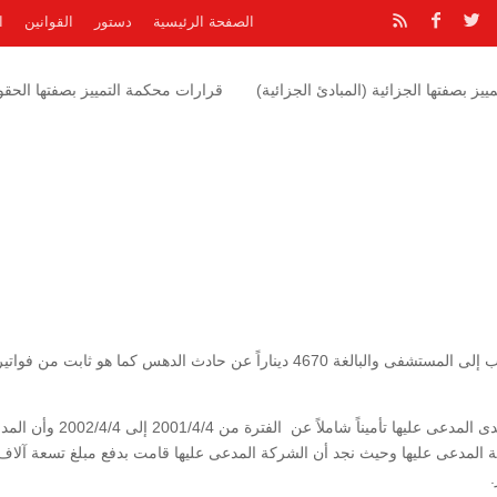
الصفحة الرئيسية
دستور
القوانين
ا
يز بصفتها الجزائية (المبادئ الجزائية)
قرارات محكمة التمييز بصفتها الحقوق
وحيث أن المدعية قامت بدفع فواتير ونفقات علاج المصاب إلى المستشفى والبالغة 4670 ديناراً عن حادث الدهس كما هو ثابت من فواتي
كما نجد أن سيارة المدعية التي صدمت المصاب مؤمنة لدى المدعى عليها تأميناً شاملاً عن الفترة من 
المدعى عليها وحيث نجد أن الشركة المدعى عليها قامت بدفع مبلغ تسعة آلاف