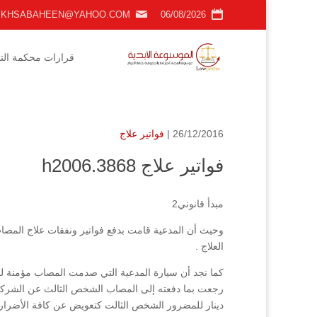
KHSABAHEEN@YAHOO.COM
06/08/2026
قرارات محكمة التمي
26/12/2016 |
فواتير علاج
فواتير علاج h2006.3868
مبدأ قانوني2
العلاج .
رجعت بما دفعته إلى المصاب الشخص الثالث عن الشركة 
دينار للمضرور الشخص الثالت كتعويض عن كافة الأضرار.