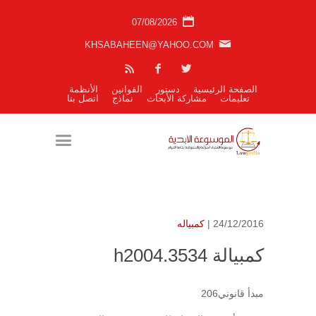
07/08/2026
KHSABAHEEN@YAHOO.COM
الصفحة الرئيسية
دستور
القوانين
الأنظمة
تعليمات
مشاركة الأبحاث
نماذج
اتصل بنا
24/12/2016 |
كمبياله
كمبيالة h2004.3534
مبدأ قانوني206