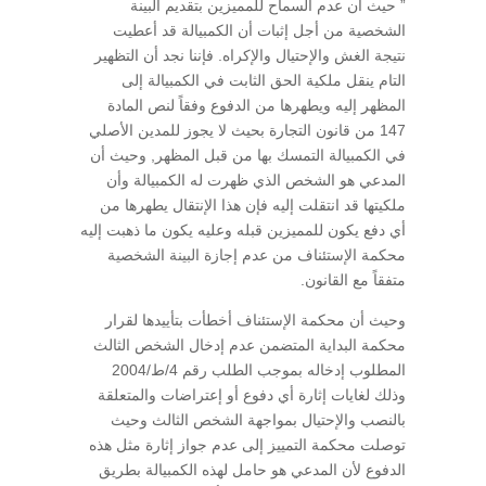
” حيث أن عدم السماح للمميزين بتقديم البينة
الشخصية من أجل إثبات أن الكمبيالة قد أعطيت
نتيجة الغش والإحتيال والإكراه. فإننا نجد أن التظهير
التام ينقل ملكية الحق الثابت في الكمبيالة إلى
المظهر إليه ويطهرها من الدفوع وفقاً لنص المادة
147 من قانون التجارة بحيث لا يجوز للمدين الأصلي
في الكمبيالة التمسك بها من قبل المظهر, وحيث أن
المدعي هو الشخص الذي ظهرت له الكمبيالة وأن
ملكيتها قد انتقلت إليه فإن هذا الإنتقال يطهرها من
أي دفع يكون للمميزين قبله وعليه يكون ما ذهبت إليه
محكمة الإستئناف من عدم إجازة البينة الشخصية
متفقاً مع القانون.
وحيث أن محكمة الإستئناف أخطأت بتأييدها لقرار
محكمة البداية المتضمن عدم إدخال الشخص الثالث
المطلوب إدخاله بموجب الطلب رقم 4/ط/2004
وذلك لغايات إثارة أي دفوع أو إعتراضات والمتعلقة
بالنصب والإحتيال بمواجهة الشخص الثالث وحيث
توصلت محكمة التمييز إلى عدم جواز إثارة مثل هذه
الدفوع لأن المدعي هو حامل لهذه الكمبيالة بطريق