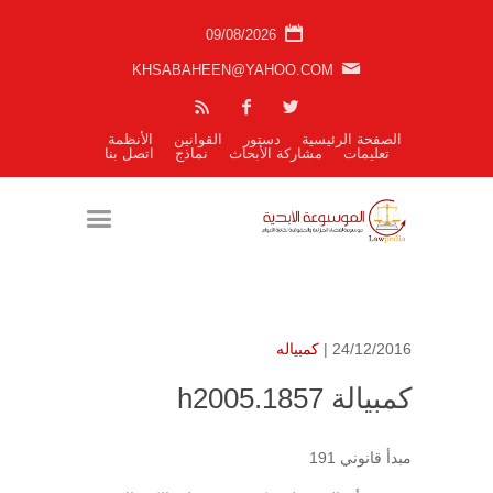
09/08/2026
KHSABAHEEN@YAHOO.COM
الصفحة الرئيسية
دستور
القوانين
الأنظمة
تعليمات
مشاركة الأبحاث
نماذج
اتصل بنا
24/12/2016 |
كمبياله
كمبيالة h2005.1857
مبدأ قانوني 191