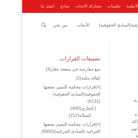
لأنظمة
تعليمات
مشاركة الأبحاث
نماذج
اتصل بنا
ية(المبادئ الحقوقية)
الأبحاث
من نحن
تصنيفات القرارات
منع معارضة في منفعة عقار
(3)
كفالة بنكية
(2)
[+]
قرارات محكمة التمييز بصفتها
الحقوقية(المبادئ الحقوقية)
عاقدية
(6131)
[-]
تجاري
(460)
ه
كمبياله
(212)
اكة
[+]
قرارات محكمة التمييز بصفتها
ها بالبينة الشخصية عملاً بالمادة (5/30) من قانون
الجزائية (المبادئ الجزائية)
(5850)
ة