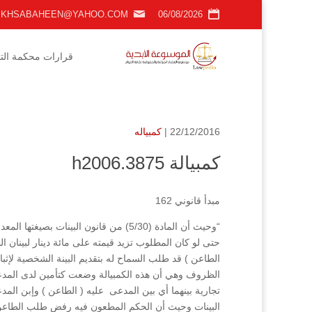
KHSABAHEEN@YAHOO.COM
06/08/2026
قرارات محكمة التمي
22/12/2016 |
كمبياله
كمبيالة h2006.3875
مبدأ قانوني 162
حتى لو كان المطلوب تزيد قيمته على مائة دينار لبينان 
الطاعن ) قد طلب السماح له بتقديم البينة الشخصية لإث
الظروف وهي أن هذه الكمبيالة وضعت كتأمين لدى المدع
البينات وحيث أن الحكم المطعون فيه رفض طلب الطاعن ب