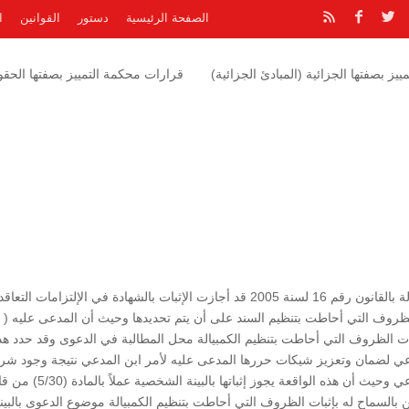
الصفحة الرئيسية
دستور
القوانين
ا
يز بصفتها الجزائية (المبادئ الجزائية)
قرارات محكمة التمييز بصفتها الحقوق
“وحيث أن المادة (5/30) من قانون البينات بصيغتها المعدلة بالقانون رقم 16 لسنة 2005 قد أجازت الإثبات بالشهادة في الإلتزامات الت
الظروف التي أحاطت بتنظيم السند على أن يتم تحديدها وحيث أن المدعى عليه (
بات الظروف التي أحاطت بتنظيم الكمبيالة محل المطالبة في الدعوى وقد حدد هذ
ي لضمان وتعزيز شيكات حررها المدعى عليه لأمر ابن المدعي نتيجة وجود شر
تجارية بينهما أي بين المدعى عليه ( الطاعن ) وإبن المدعي وحيث أن هذه الواقعة يجوز إثبات
السماح له بإثبات الظروف التي أحاطت بتنظيم الكمبيالة موضوع الدعوى بالبين