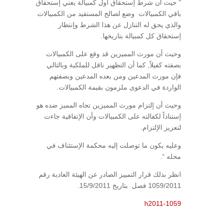
” حيث أن شرط إستحقاق أول كمبيالة يعني إستحقاق
باقي الكمبيالات وضع لصالح المستفيد من الكمبيالات
والذي يحق له التنازل عن هذا الشرط وإنتظار
إستحقاق كل كمبيالة بتاريخها.
وحيث أن مورث المميزين قد وقع على الكمبيالات
بصفته كفيلاً, كما أن التظهير ناقل للملكية وبالتالي
فإن مورث المدعين ومن بعده المدعين وبصفتهم
الواردة في الدعوى ملزمون بقيمة الكمبيالات.
وحيث أن إلتزام مورث المميزين تجاه المميز ضده هو
إستناداً لكفالته على الكمبيالات وأن الإتفاقية جاءت
لتعزيز الإلتزام.
وعليه يكون ما توصلت إليه محكمة الإستئناف في
محله “.
انظر بذلك قرار التمييز الصادر عن الهيئة العادية رقم
1059/2011 فصل بتاريخ 15/9/2011.
h2011-1059