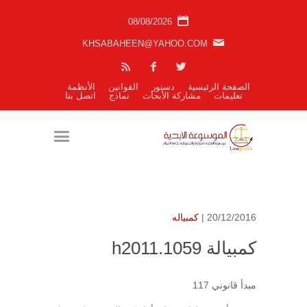
08/08/2026
KHSABAHEEN@YAHOO.COM
الصفحة الرئيسية
دستور
القوانين
الأنظمة
تعليمات
مشاركة الأبحاث
نماذج
اتصل بنا
20/12/2016 |
كمبياله
كمبيالة h2011.1059
مبدأ قانوني 117