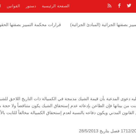
الصفحة الرئيسية
دستور
القوانين
ا
يز بصفتها الجزائية (المبادئ الجزائية)
قرارات محكمة التمييز بصفتها الحقوق
يه دعوى المدعية بأن قيمة الشيك مدمجة في الكمبيالة ذات التاريخ اللاحق للشي
بت من بيناتها فإن الطاعن بإدعائه عدم إستحقاق الشيك يكون متناقضاً ولا حجة م
 بهذا الشأن وفق ما هو مقرر في المادة (85) من القانون المدني ويكون دفاعه بالنسبة لعدم إستحقاق الكمبيالة مخالفاً للثابت ب