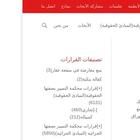
لأنظمة
تعليمات
مشاركة الأبحاث
نماذج
اتصل بنا
ية(المبادئ الحقوقية)
الأبحاث
من نحن
تصنيفات القرارات
منع معارضة في منفعة عقار
(3)
كفالة بنكية
(2)
[+]
قرارات محكمة التمييز بصفتها
الحقوقية(المبادئ الحقوقية)
ك
(6131)
ع
[-]
تجاري
(460)
الأوراق
كمبياله
(212)
[+]
قرارات محكمة التمييز بصفتها
الجزائية (المبادئ الجزائية)
(5850)