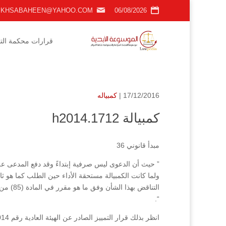
KHSABAHEEN@YAHOO.COM
06/08/2026
قرارات محكمة التمي
17/12/2016 |
كمبياله
كمبيالة h2014.1712
مبدأ قانوني 36
” حيث أن الدعوى ليس صرفية إبتداءً وقد دفع المدعى عل
ولما كانت الكمبيالة مستحقة الأداء حين الطلب كما هو ثا
التناقض
“.
انظر بذلك قرار التمييز الصادر عن الهيئة العادية رقم 1712/2014 فصل بتاريخ 28/5/2013