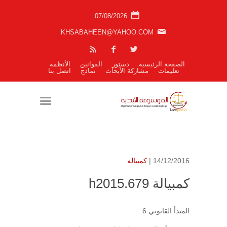
07/08/2026
KHSABAHEEN@YAHOO.COM
الصفحة الرئيسية
دستور
القوانين
الأنظمة
تعليمات
مشاركة الأبحاث
نماذج
اتصل بنا
14/12/2016 |
كمبياله
كمبيالة h2015.679
المبدأ القانوني 6