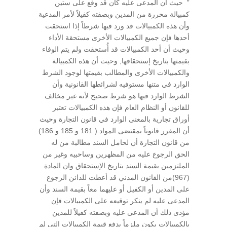
” حيث أن المدعى عليه كان قد وقع على ستين
كمبيالة محررة من المدين وبصفته كفيلاً لأمر المدعية
وأن هذه الكمبيالات قد ورد فيها شرطاً إذا استحقت
أحدها فإن جميع الكمبيالات الأخرى مستحقة الأداء
وحيث أن أحد الكمبيالات قد أُستحقت ولم يتم الوفاء
بقيمتها بتاريخ إستحقاقها, وحيث أن هذه الكمبيالة
والكمبيالات الأخرى والمطالب بقيمتها لوجود الشرط
الوارد في متنها مستوفيه لشرائطها القانونية وأن
الشرط الوارد فيها هو شرط صحيح لأنه غير مخالف
للقانون أو النظام العام فإن هذه الكمبيالات تعتبر
أوراق تجارية بالمعنى الوارد في قانون التجارة وحيث
أن المقرر قانوناً بمقتضى المواد ( 181 و 185 و 186)
من قانون التجارة أن لحامل السند مطالبة من له
الحق الرجوع عليه من المظهرين وساحبيه وغير من
الملتزمين بقيمة السند بتاريخ الإستحقاق وان المادة
(967)من القانون المدني قد أعطت للدائن الرجوع
على المدين أو الكفيل أو عليهما معاً بقيمة السند وأن
المدعى عليه لم ينكر توقيعه على الكمبيالات فإن
مؤدى ذلك أن المدعى عليه وبصفته كفيلاً للمدين
بالكمبيالات يكون ملزماً بدفع قيمة الكمبيالات التي لم