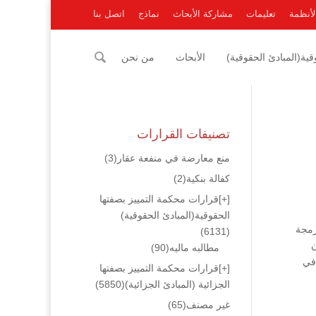
لأنظمة
تعليمات
مشاركة الأبحاث
نماذج
اتصل بنا
ية(المبادئ الحقوقية)
الأبحاث
من نحن
تصنيفات القرارات
منع معارضة في منفعة عقار
(3)
كفالة بنكية
(2)
[+]
قرارات محكمة التمييز بصفتها
الحقوقية(المبادئ الحقوقية)
رمجة
(6131)
ن
مطالبه ماليه
(90)
في
[+]
قرارات محكمة التمييز بصفتها
الجزائية (المبادئ الجزائية)
(5850)
غير مصنف
(65)