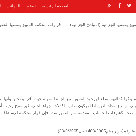
الصفحة الرئيسية
دستور
القوانين
ا
يز بصفتها الجزائية (المبادئ الجزائية)
قرارات محكمة التمييز بصفتها الحقوق
 ينكرا كفالتهما وطعنا بوجود التسوية مع الجهة المدينة حيث أقرا بصحتها وأنها ب
ولى لم تدع سداد الدين لذلك يكون طلب الكفلاء بإجراء الخبرة غير منتج وحيث أ
 من صحة كشوفات الحساب المقدمة من المميز ضده فإن قرار محكمة الإستئناف 
403/200فصل23/6/2005).