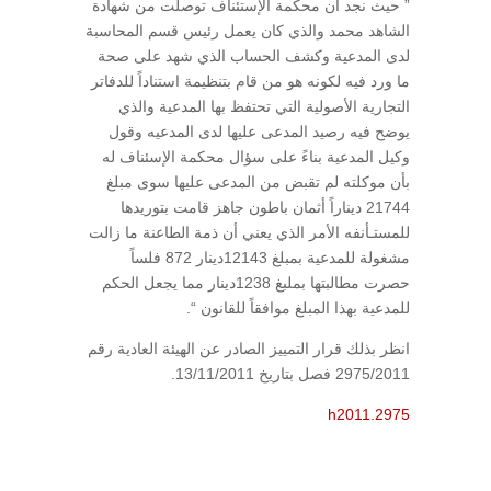
” حيث نجد أن محكمة الإستئناف توصلت من شهادة
الشاهد محمد والذي كان يعمل رئيس قسم المحاسبة
لدى المدعية وكشف الحساب الذي شهد على صحة
ما ورد فيه لكونه هو من قام بتنظيمة استناداً للدفاتر
التجارية الأصولية التي تحتفظ بها المدعية والذي
يوضح فيه رصيد المدعى عليها لدى المدعيه وقول
وكيل المدعية بناءً على سؤال محكمة الإسئناف له
بأن موكلته لم تقبض من المدعى عليها سوى مبلغ
21744 ديناراً أثمان باطون جاهز قامت بتوريدها
للمستـأنفه الأمر الذي يعني أن ذمة الطاعنة ما زالت
مشغولة للمدعية بمبلغ 12143دينار 872 فلساً
حصرت مطالبتها بملبغ 1238دينار مما يجعل الحكم
للمدعية بهذا المبلغ موافقاً للقانون “.
انظر بذلك قرار التمييز الصادر عن الهيئة العادية رقم
2975/2011 فصل بتاريخ 13/11/2011.
h2011.2975