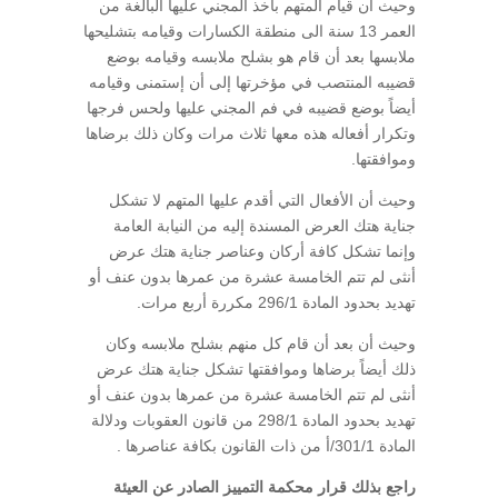
وحيث أن قيام المتهم بأخذ المجني عليها البالغة من
العمر 13 سنة الى منطقة الكسارات وقيامه بتشليحها
ملابسها بعد أن قام هو بشلح ملابسه وقيامه بوضع
قضيبه المنتصب في مؤخرتها إلى أن إستمنى وقيامه
أيضاً بوضع قضيبه في فم المجني عليها ولحس فرجها
وتكرار أفعاله هذه معها ثلاث مرات وكان ذلك برضاها
وموافقتها.
وحيث أن الأفعال التي أقدم عليها المتهم لا تشكل
جناية هتك العرض المسندة إليه من النيابة العامة
وإنما تشكل كافة أركان وعناصر جناية هتك عرض
أنثى لم تتم الخامسة عشرة من عمرها بدون عنف أو
تهديد بحدود المادة 296/1 مكررة أربع مرات.
وحيث أن بعد أن قام كل منهم بشلح ملابسه وكان
ذلك أيضاً برضاها وموافقتها تشكل جناية هتك عرض
أنثى لم تتم الخامسة عشرة من عمرها بدون عنف أو
تهديد بحدود المادة 298/1 من قانون العقوبات ودلالة
المادة 301/1/أ من ذات القانون بكافة عناصرها .
راجع بذلك قرار محكمة التمييز الصادر عن العيئة