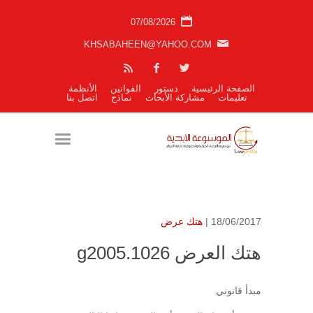
07/08/2026
KHSABAHEEN@YAHOO.COM
الصفحة الرئيسية
دستور
القوانين
الأنظمة
تعليمات
مشاركة الأبحاث
نماذج
اتصل بنا
18/06/2017 |
هتك عرض
هتك العرض g2005.1026
مبدأ قانوني