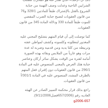
الشرايين التاجية وعدلت وصف التهمة من جناية
الشروع بالقتل بالإشتراك طبقاً للمادتين 328/1 و76
من قانون العقوبات لتصبح جناية الضرب المفضي
للموت طبقاً للمادة 330 ودلالة المادة 345 من قانون
العقوبات.
كما توصلت إلى أن قيام المتهم بتشليح المجني عليه
المغدور لبنطلونه وكلسونه وكشف لمواطن عفته
وتربيطه من كلتا يديه ومن قدميه وضربه له عدة
مرات وهو عارياً من الملابس وبقائه بهذه الصورة
أمامه لفترة من الوقت يشكل سائر أركان وعناصر
جناية هتك العرض بالمعنى المنصوص عليه في المادة
296/1 من قانون العقوبات دون إقتران فعل المتهم
بالظرف المشدد المنصوص عليه في المادة 301/1/أ
من قانون العقوبات.
راجع بذلك قرار محكمة التمييز الصادر عن الهيئه
العاديه رقم (657/2006فصل9/11/2006).
g2006-657