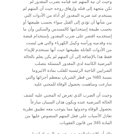
وحيث أن نية المتهم عند قيامه بضرب المغدور لم
تكن متجهة إلى قتله وإزهاق روحه حيث أن المتهم لم
يستخدم عند ضربه المغدور أي أداة من الأدوات التي
من شأنها أن تؤدي إلى القتل سواء بحسب طبيعتها أو
بحسب طبيعة إستخدامها كالمسدس والسكين وأن ما
إستخدمه اقتصر على ضرب المغدور بإستخدام قبضة
يده وقدميه ورأسه وكيبل الكهرباء والتي هي ليست
من الأدوات القاتلة بطبيعتها حيث أنها تستخدم للإيذاء
فقط هذا بالإضافة إلى أن المتهم لم يكن يعلم بالحالة
المرضية الكامنة لدى المغدور المتمثلة بتصلب
الشرايين التاجية الرئيسية للقلب بمادة الاثيروما
بنسبة 80% من قطر الشريان بمعظم أجزائها والتي
سارعت وساهمت بحصول الوفاة للمجني عليه.
وحيث أن الضرب الذي تعرض له المجني عليه كشف
الحالة المرضية عنده ويكون هذان السببان سارعاً
بحصول الوفاة وحدوثها مما يتوجب معه تطبيق نظرية
تعادل الأسباب على فعل المتهم المنصوص عليها من
المادة 345 من قانون العقوبات.
ذلك أن الإعتداء الذي صدر عنه هو المحرك لتصلب