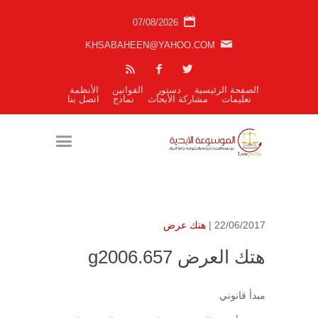
07/08/2026
KHSABAHEEN@YAHOO.COM
الصفحة الرئيسية
دستور
القوانين
الأنظمة
تعليمات
مشاركة الأبحاث
نماذج
اتصل بنا
22/06/2017 |
هتك عرض
هتك العرض g2006.657
مبدأ قانوني