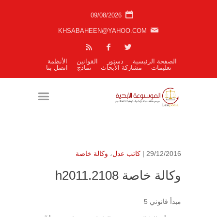
09/08/2026
KHSABAHEEN@YAHOO.COM
الصفحة الرئيسية
دستور
القوانين
الأنظمة
تعليمات
مشاركة الأبحاث
نماذج
اتصل بنا
29/12/2016 |
كاتب عدل
،
وكالة خاصة
وكالة خاصة h2011.2108
مبدأ قانوني 5