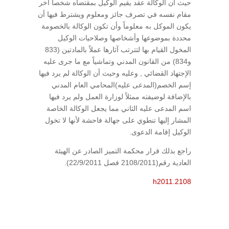
حيث أن الوكالة عقد يقيم الوكيل بمقتضاه شخصأ آخر
مقام نفسه في تصرف جائز ومعلوم ويشترط فيها أن
يكون الموكل به معلوماً وأن تكون الوكالة بالخصومة
محددة بموضوعها وأشخاصها وصلاحيات الوكيل
المخول القيام بها لتترتب آثارها عملاً بالمادتين (833
و834) من القانون المدني وتماشياً مع ما جرى عليه
الإجتهاد القضائي , وعليه وحيث أن الوكالة لم يرد فيها
إسم الخصم(المدعى عليه)المحامي العام المدني
بالإضافة لوضيفته ممثلاً لوزارة العمل ولم يرد فيها
اسم المدعى عليه الثاني مما يجعل الوكالة الخاصة
المشار إليها تنطوي على جهالة فاحشة لأنها لا تخول
الوكيل إقامة الدعوى.
راجع بذلك قرار محكمة التميز الصادر عن الهيئة
العادية رقم(2108/2011 فصل 22/9/2011).
h2011.2108