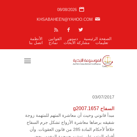
08/08/2026
KHSABAHEEN@YAHOO.COM
الصفحة الرئيسية
دستور
القوانين
الأنظمة
تعليمات
مشاركة الأبحاث
نماذج
اتصل بنا
03/07/2017
السفاح g2007.1657
مبدأ قانوني وحيث أن معاشرة المتهم للمتهمة زوجة
شقيقه برضاها معاشرة الأزواج تشكل جرم السفاح
خلافاً لأحكام المادة 285 من قانون العقوبات. وأن
أقدام المتهم على تهشيم جمجمة المغدور بحجر