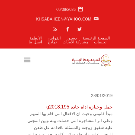
09/08/2026
KHSABAHEEN@YAHOO.COM
الصفحة الرئيسية
دستور
القوانين
الأنظمة
تعليمات
مشاركة الأبحاث
نماذج
اتصل بنا
28/01/2019
حمل وحيازة اداة حادة g2018.195
مبدأ قانوني وحيث ان الافعال التي قام بها المتهم
وعلى اثر المشاجرة التي حصلت بينه وبين المجني
عليه شقيق زوجته والمتمثلة باقدامه عل طعن
المجني عليه بواسطة سكين كانت بحوزته واصابته