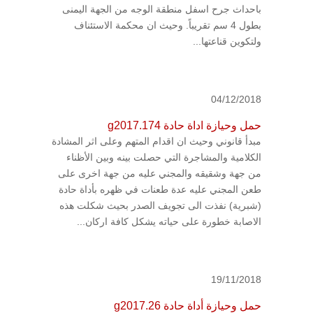
باحداث جرح اسفل منطقة الوجه من الجهة اليمنى
بطول 4 سم تقريباً. وحيث ان محكمة الاستئناف
ولتكوين قناعتها...
04/12/2018
حمل وحيازة اداة حادة g2017.174
مبدأ قانوني وحيث ان اقدام المتهم وعلى اثر المشادة
الكلامية والمشاجرة التي حصلت بينه وبين الأظناء
من جهة وشقيقه والمجني عليه من جهة اخرى على
طعن المجني عليه عدة طعنات في ظهره بأداة حادة
(شبرية) نفذت الى تجويف الصدر بحيث شكلت هذه
الاصابة خطورة على حياته يشكل كافة اركان...
19/11/2018
حمل وحيازة أداة حادة g2017.26