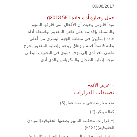
09/08/2017
حمل وحيازة أداة حادة g2013.581
مبدأ قانوني وحيث أن الأفعال التي قارفها المتهم
والمتمثلة بإقدامه على طعن المغدور بواسطة أداة
حادة (سكين) في منطقة الجهة اليسرى من أعلى
بطنه قاصداً قتله وإزهاق روحه وإصابة المغدور بجرح
طعني نافذ أدى إلى نزف دموي في التجويف البطني
نتيجة إصابة الطحال والبنكرياس والذي أدى...
« اعرض الأقدم
تصنيفات القرارات
منع معارضة في منفعة عقار
(3)
كفالة بنكية
(2)
[+]
قرارات محكمة التمييز بصفتها الحقوقية(المبادئ
الحقوقية)
(6131)
[-]
قرارات محكمة التمييز بصفتها الجزائية (المبادئ