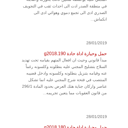
في منطقة الصدر ادت الى احداث ثقب في التجويف
الصدري ادى الى تجمع دموي وهوائي ادى الى
انكماش...
28/01/2019
حمل وحيازة اداة حادة g2018.190
مبدأ قانوني وحيث ان افعال المتهم بقيامه تحت تهديد
السلاح بتشليح المجني عليه بنطلونه وكلسونه رغماً
عنه وقيامه بتنزيل بنطلونه وكلسونه وادخل قضيبه
المنتصب في فتحة شرج المجني عليه انما تشكل
عناصر واركان جناية هتك العرض بحدود المادة 296/1
من قانون العقوبات مما يتعين تجريمه...
28/01/2019
حمل وحيازة اداة حادة g2018.180