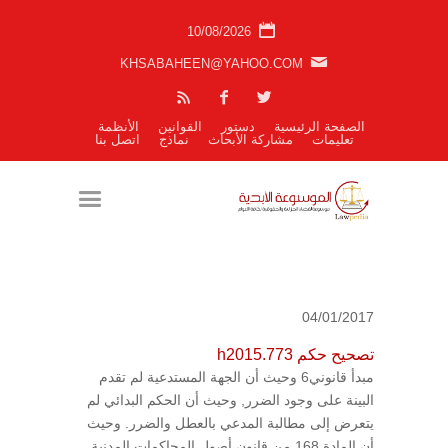
10/08/2026
KHSABAHEEN@YAHOO.COM
الصفحة الرئيسية
دستور
القوانين
الأنظمة
تعليمات
مشاركة الأبحاث
نماذج
اتصل بنا
04/01/2017
تصحيح حكم h2015.773
مبدأ قانوني6 وحيث أن الجهة المستدعية لم تقدم
البينة على وجود الضرر, وحيث أن الحكم البدائي لم
يتعرض إلى مطالبة المدعي بالعطل والضرر. وحيث
أن المادة 168 من قانون أصول المحاكمات المدنية