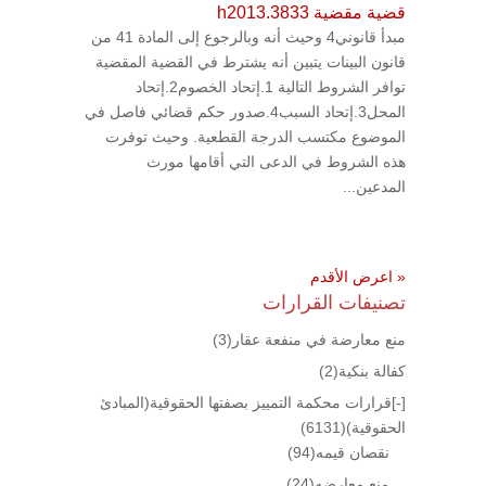
قضية مقضية h2013.3833
مبدأ قانوني4 وحيث أنه وبالرجوع إلى المادة 41 من
قانون البينات يتبين أنه يشترط في القضية المقضية
توافر الشروط التالية 1.إتحاد الخصوم2.إتحاد
المحل3.إتحاد السبب4.صدور حكم قضائي فاصل في
الموضوع مكتسب الدرجة القطعية. وحيث توفرت
هذه الشروط في الدعى التي أقامها مورث
المدعين...
« اعرض الأقدم
تصنيفات القرارات
منع معارضة في منفعة عقار
(3)
كفالة بنكية
(2)
[-]
قرارات محكمة التمييز بصفتها الحقوقية(المبادئ
الحقوقية)
(6131)
نقصان قيمه
(94)
منع معارضه
(24)