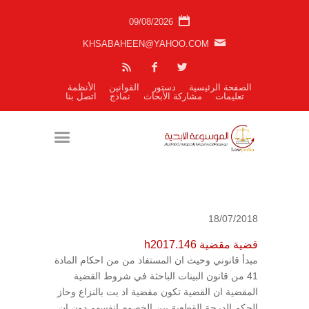
09/08/2026
KHSABAHEEN@YAHOO.COM
الصفحة الرئيسية
دستور
القوانين
الأنظمة
تعليمات
مشاركة الأبحاث
نماذج
اتصل بنا
18/07/2018
قضية مقضية h2017.146
مبدأ قانوني وحيث ان المستفاد من من احكام المادة
41 من قانون البينات الباحثة في شروط القضية
المقضية ان القضية تكون مقضية اذ بت بالنزاع وحاز
الحكم الدرجة القطعية بين الخصوم انفسهم دون ان