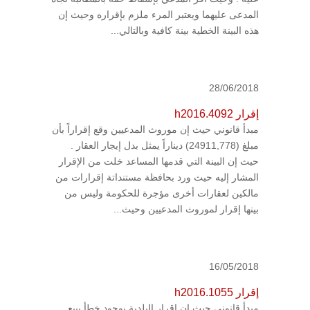
المدعى عليهما ويعتبر المرء ملزم بإقراره وحيث إن
هذه البينة الخطية بينة كافية وبالتالي...
28/06/2018
إقرار h2016.4092
مبدأ قانوني حيث إن موروث المدعيين وقع إقراراً بأن
مبلغ (24911,778) ديناراً يمثل بدل إيجار العقار .
حيث إن البينة التي قدمها المساعد خلت من الإقرار
المشار إليه حيث ورد بحافظة مستنداتة إقرارات من
مالكين لعقارات أخرى مؤجرة للحكومة وليس من
بينها إقرار لموروث المدعيين وحيث...
16/05/2018
إقرار h2016.1055
مبدأ قانوني حيث إن إقرار البلدية بوجود خطأ ببيع