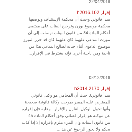
22/04/2018
إقرار h2016.102
مبدأ قانوني وحيث أن محكمة الإستئناف وبوصفها
محكمة موضوع بوزن وترجيح البينات على مقتضى
أحكام المادة 34 من قانون البينات توصلت إلى أن
مورث المدعى عليهما كان عليهما كان قد حرر المبرز
موضوع الدعوى أثناء حياته لصالح المدعي هذا من
ناحية ومن ناحية أخرى فإنه يشترط في الإقرار...
08/12/2016
إقرار h2014.2170
مبدأ قانوني3 حيث أن المحامي هو وكيل قانوني
للمعترض عليه المميز بموجب وكالة قانونية صحيحة
وأنها تخول الوكيل التنازل والإقرار . وعليه فإن إقراره
عن موكله هو إقرار قضائي وفق أحكام المادة 45
من قانون البينات وان المرء ملزم بإقراره إلا إذا كذب
بحكم ولا يجوز الرجوع عن هذا...