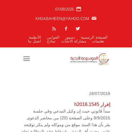
07/08/2026
KHSABAHEEN@YAHOO.COM
الصفحة الرئيسية
دستور
القوانين
الأنظمة
تعليمات
مشاركة الأبحاث
نماذج
اتصل بنا
18/07/2018
إقرار h2016.1545
مبدأ قانوني حيث إن وكيل المدعي وفي جلسة
8/9/2015 وعلى الصفحة (20) من محاضر الدعوى
يقر بأن هذا السند موقع من وموكله ولم ينكر توقيعه
عليه . وحيث أقر المدعي بإسقاط حقه بالمطالبة تجاه