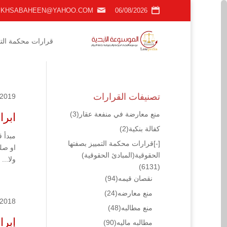
KHSABAHEEN@YAHOO.COM
06/08/2026
قرارات محكمة التمي
تصنيفات القرارات
/2019
منع معارضة في منفعة عقار
(3)
ابراء 8.212
كفالة بنكية
(2)
مبدأ 
[-]
قرارات محكمة التمييز بصفتها
او صك 
الحقوقية(المبادئ الحقوقية)
ولا...
(6131)
نقصان قيمه
(94)
منع معارضه
(24)
/2018
منع مطالبه
(48)
إبراء .1154
مطالبه ماليه
(90)