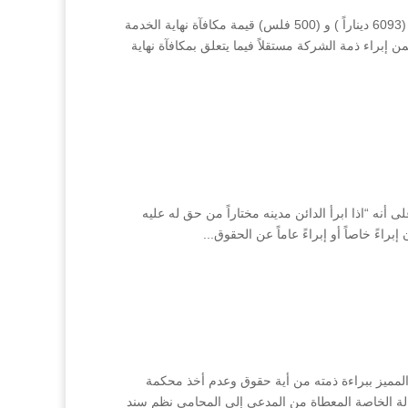
مبدأ قانوني حيث إن السند رقم (6391) الموقع من مورث المدعين بفيد استلامه مبلغ (6093 ديناراً ) و (500 فلس) قيمة مكافآة نهاية الخدمة
 المدعى عليها في 9/1/1970 وحتى تاريخ 30/6/1984 والذي تضمن إبراء ذمة الشركة مستقلاً فيما يتعلق بمكافآة نهاية
لقانون المدني والتي نصت على أنه “اذا ابرأ الدائن مدينه مختاراً من حق له عليه
اءً خاصاً أو إبراءً عاماً عن الحقوق...
تمسك المميز ببراءة ذمته من أية حقوق وعدم أخذ محكمة
وكالة الخاصة المعطاة من المدعي إلى المحامي نظم سند