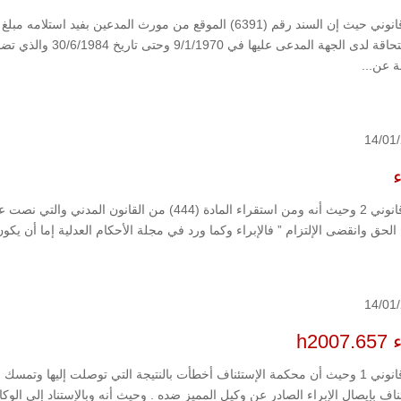
منذ التحاقة لدى الجهة
ة عن...
14/01
ء
مبدأ قانوني 2 وحيث أنه ومن استقراء المادة (444) من ا
حق وانقضى الإلتزام ” فالإبراء وكما ورد في مجلة الأحكام العدلية إما أن يكون إبر
14/01
h200
مبدأ قانوني 1 وحيث أن محكمة الإستئناف أخطأت بالنتيجة التي توصلت إليها و
ناف بإيصال الإبراء الصادر عن وكيل المميز ضده . وحيث أنه وبالإستناد إلى ال